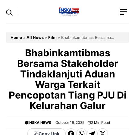
Skip
to
content
Home
»
All News
»
Film
»
Bhabinkamtibmas Bersama
Stakeholder Tindaklanjuti Aduan Warga Terkait Pencopotan
Tiang PJU Di Kelurahan Galur
Bhabinkamtibmas
Bersama Stakeholder
Tindaklanjuti Aduan
Warga Terkait
Pencopotan Tiang PJU Di
Kelurahan Galur
INSKA NEWS
October 16, 2025
2
Min Read
F
W
T
X
Copy Link