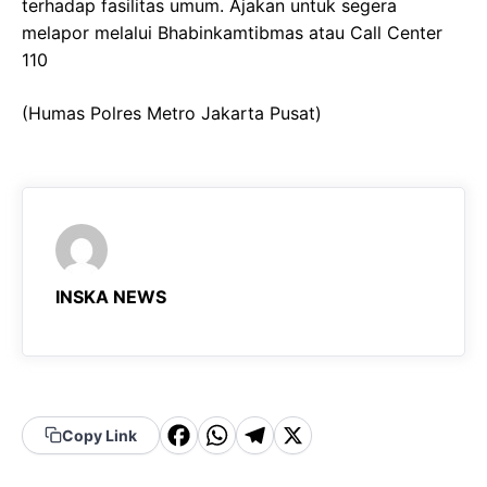
terhadap fasilitas umum. Ajakan untuk segera
melapor melalui Bhabinkamtibmas atau Call Center
110
(Humas Polres Metro Jakarta Pusat)
INSKA NEWS
F
W
T
X
Copy Link
a
h
el