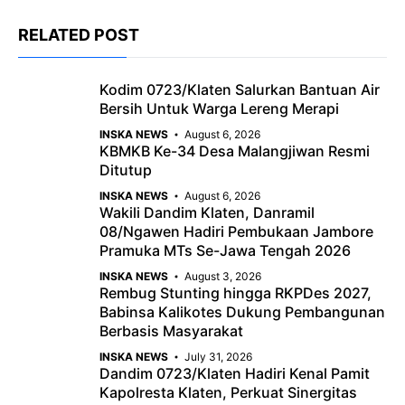
c
a
e
RELATED POST
e
t
g
b
s
r
Kodim 0723/Klaten Salurkan Bantuan Air
o
A
a
Bersih Untuk Warga Lereng Merapi
o
p
m
INSKA NEWS
August 6, 2026
KBMKB Ke-34 Desa Malangjiwan Resmi
k
p
Ditutup
INSKA NEWS
August 6, 2026
Wakili Dandim Klaten, Danramil
08/Ngawen Hadiri Pembukaan Jambore
Pramuka MTs Se-Jawa Tengah 2026
INSKA NEWS
August 3, 2026
Rembug Stunting hingga RKPDes 2027,
Babinsa Kalikotes Dukung Pembangunan
Berbasis Masyarakat
INSKA NEWS
July 31, 2026
Dandim 0723/Klaten Hadiri Kenal Pamit
Kapolresta Klaten, Perkuat Sinergitas