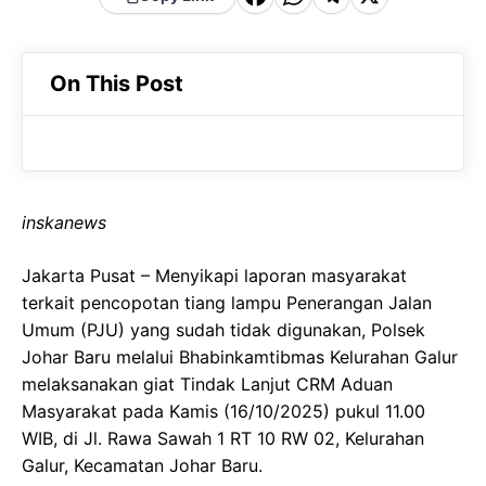
a
h
el
c
a
e
On This Post
e
t
g
b
s
r
o
A
a
o
p
m
inskanews
k
p
Jakarta Pusat – Menyikapi laporan masyarakat
terkait pencopotan tiang lampu Penerangan Jalan
Umum (PJU) yang sudah tidak digunakan, Polsek
Johar Baru melalui Bhabinkamtibmas Kelurahan Galur
melaksanakan giat Tindak Lanjut CRM Aduan
Masyarakat pada Kamis (16/10/2025) pukul 11.00
WIB, di Jl. Rawa Sawah 1 RT 10 RW 02, Kelurahan
Galur, Kecamatan Johar Baru.