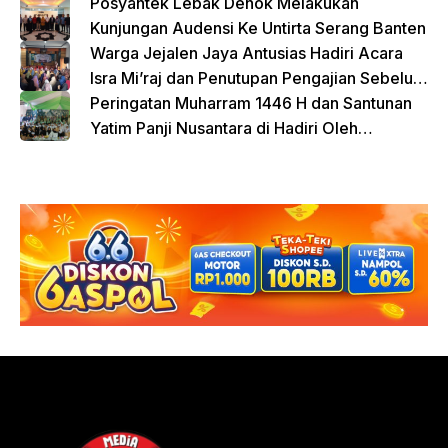
atas Kontribusi Sosial dan Keagamaan
Posyantek Lebak Denok Melakukan
Kunjungan Audensi Ke Untirta Serang Banten
Warga Jejalen Jaya Antusias Hadiri Acara
Isra Mi’raj dan Penutupan Pengajian Sebelum
Ramadhan
Peringatan Muharram 1446 H dan Santunan
Yatim Panji Nusantara di Hadiri Oleh
sejumlah Tokoh Masyarakat Depok
donasi sekarang