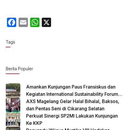
F
E
W
X
a
m
h
c
ail
at
Tags
e
s
b
A
o
p
Berita Populer
o
p
k
Amankan Kunjungan Paus Fransiskus dan
Kegiatan International Sustainability Forum
(ISF) 2024 TNI-Polri Gelar Apel Pasukan
AXS Magelang Gelar Halal Bihalal, Baksos,
Gabungan
dan Pentas Seni di Cikarang Selatan
Perkuat Sinergi SP2MI Lakukan Kunjungan
Ke KKP