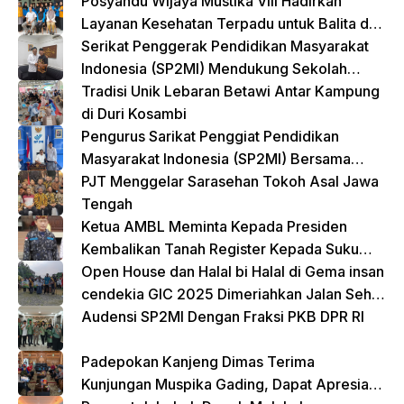
Posyandu Wijaya Mustika VIII Hadirkan
Layanan Kesehatan Terpadu untuk Balita dan
Lansia
Serikat Penggerak Pendidikan Masyarakat
Indonesia (SP2MI) Mendukung Sekolah
Rakyat yang Digagas oleh Kemensos
Tradisi Unik Lebaran Betawi Antar Kampung
di Duri Kosambi
Pengurus Sarikat Penggiat Pendidikan
Masyarakat Indonesia (SP2MI) Bersama
Nusadaya Akademik Kunjungi Kementerian
PJT Menggelar Sarasehan Tokoh Asal Jawa
BP2MI
Tengah
Ketua AMBL Meminta Kepada Presiden
Kembalikan Tanah Register Kepada Suku
Lampung
Open House dan Halal bi Halal di Gema insan
cendekia GIC 2025 Dimeriahkan Jalan Sehat
dan Bazar Kreatif
Audensi SP2MI Dengan Fraksi PKB DPR RI
Padepokan Kanjeng Dimas Terima
Kunjungan Muspika Gading, Dapat Apresiasi