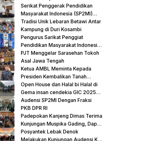
Terpadu untuk Balita dan Lansia
Serikat Penggerak Pendidikan
Masyarakat Indonesia (SP2MI)
Mendukung Sekolah Rakyat yang
Tradisi Unik Lebaran Betawi Antar
Digagas oleh Kemensos
Kampung di Duri Kosambi
Pengurus Sarikat Penggiat
Pendidikan Masyarakat Indonesia
(SP2MI) Bersama Nusadaya
PJT Menggelar Sarasehan Tokoh
Akademik Kunjungi Kementerian
Asal Jawa Tengah
BP2MI
Ketua AMBL Meminta Kepada
Presiden Kembalikan Tanah
Register Kepada Suku Lampung
Open House dan Halal bi Halal di
Gema insan cendekia GIC 2025
Dimeriahkan Jalan Sehat dan
Audensi SP2MI Dengan Fraksi
Bazar Kreatif
PKB DPR RI
Padepokan Kanjeng Dimas Terima
Kunjungan Muspika Gading, Dapat
Apresiasi atas Kontribusi Sosial
Posyantek Lebak Denok
dan Keagamaan
Melakukan Kunjungan Audensi Ke