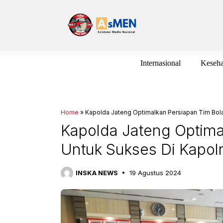
Langsung
ke
isi
Internasional
Keseha
Home
»
Kapolda Jateng Optimalkan Persiapan Tim Bola
Kapolda Jateng Optimal
Untuk Sukses Di Kapol
INSKA NEWS
19 Agustus 2024