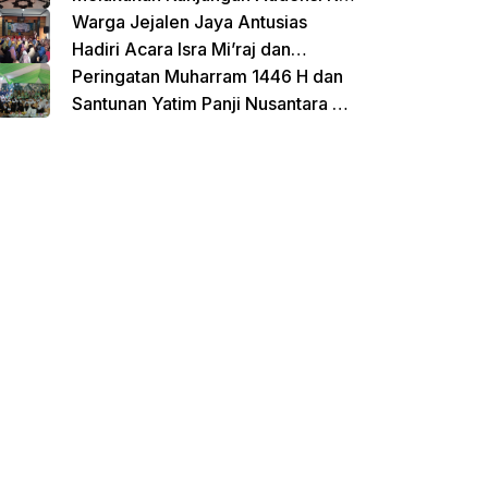
Untirta Serang Banten
Warga Jejalen Jaya Antusias
Hadiri Acara Isra Mi’raj dan
Penutupan Pengajian Sebelum
Peringatan Muharram 1446 H dan
Ramadhan
Santunan Yatim Panji Nusantara di
Hadiri Oleh sejumlah Tokoh
donasi sekarang
Masyarakat Depok