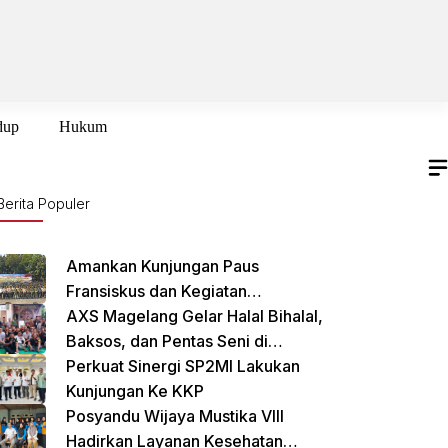
dup
Hukum
Berita Populer
Amankan Kunjungan Paus
Fransiskus dan Kegiatan
International Sustainability Forum
AXS Magelang Gelar Halal Bihalal,
(ISF) 2024 TNI-Polri Gelar Apel
Baksos, dan Pentas Seni di
Pasukan Gabungan
Cikarang Selatan
Perkuat Sinergi SP2MI Lakukan
Kunjungan Ke KKP
Posyandu Wijaya Mustika VIII
Hadirkan Layanan Kesehatan