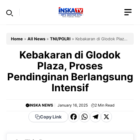
Skip
to
content
Home
»
All News
»
TNI/POLRI
»
Kebakaran di Glodok Plaza,
Proses Pendinginan Berlangsung Intensif
Kebakaran di Glodok
Plaza, Proses
Pendinginan Berlangsung
Intensif
INSKA NEWS
January 16, 2025
2
Min Read
F
W
T
X
Copy Link
a
h
el
c
a
e