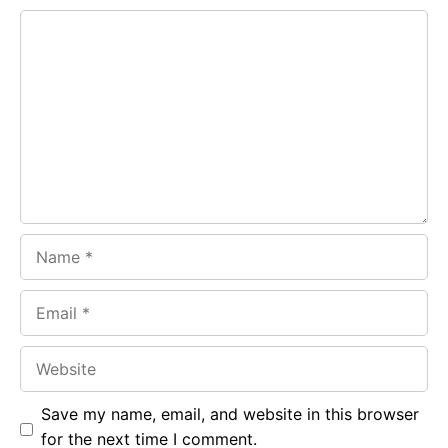
e
t
g
Comment
b
s
r
o
A
a
o
p
m
k
p
Name
Email
Website
Save my name, email, and website in this browser
for the next time I comment.