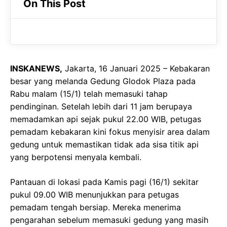
On This Post
e
t
g
b
s
r
o
A
a
o
p
m
INSKANEWS,
Jakarta, 16 Januari 2025 – Kebakaran
k
p
besar yang melanda Gedung Glodok Plaza pada
Rabu malam (15/1) telah memasuki tahap
pendinginan. Setelah lebih dari 11 jam berupaya
memadamkan api sejak pukul 22.00 WIB, petugas
pemadam kebakaran kini fokus menyisir area dalam
gedung untuk memastikan tidak ada sisa titik api
yang berpotensi menyala kembali.
Pantauan di lokasi pada Kamis pagi (16/1) sekitar
pukul 09.00 WIB menunjukkan para petugas
pemadam tengah bersiap. Mereka menerima
pengarahan sebelum memasuki gedung yang masih