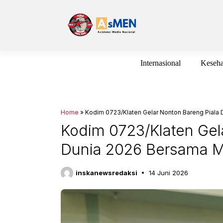
Langsung
ke
isi
Internasional
Keseha
Home
»
Kodim 0723/Klaten Gelar Nonton Bareng Piala
Kodim 0723/Klaten Gel
Dunia 2026 Bersama M
inskanewsredaksi
14 Juni 2026