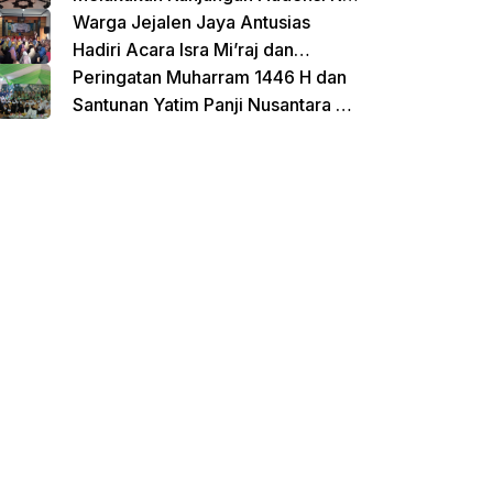
Untirta Serang Banten
Warga Jejalen Jaya Antusias
Hadiri Acara Isra Mi’raj dan
Penutupan Pengajian Sebelum
Peringatan Muharram 1446 H dan
Ramadhan
Santunan Yatim Panji Nusantara di
Hadiri Oleh sejumlah Tokoh
donasi sekarang
Masyarakat Depok