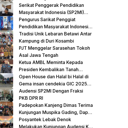
Terpadu untuk Balita dan Lansia
Serikat Penggerak Pendidikan
Masyarakat Indonesia (SP2MI)
Mendukung Sekolah Rakyat yang
Pengurus Sarikat Penggiat
Digagas oleh Kemensos
Pendidikan Masyarakat Indonesia
(SP2MI) Bersama Nusadaya
Tradisi Unik Lebaran Betawi Antar
Akademik Kunjungi Kementerian
Kampung di Duri Kosambi
BP2MI
PJT Menggelar Sarasehan Tokoh
Asal Jawa Tengah
Ketua AMBL Meminta Kepada
Presiden Kembalikan Tanah
Register Kepada Suku Lampung
Open House dan Halal bi Halal di
Gema insan cendekia GIC 2025
Dimeriahkan Jalan Sehat dan
Audensi SP2MI Dengan Fraksi
Bazar Kreatif
PKB DPR RI
Padepokan Kanjeng Dimas Terima
Kunjungan Muspika Gading, Dapat
Apresiasi atas Kontribusi Sosial
Posyantek Lebak Denok
dan Keagamaan
Melakukan Kunjungan Audensi Ke