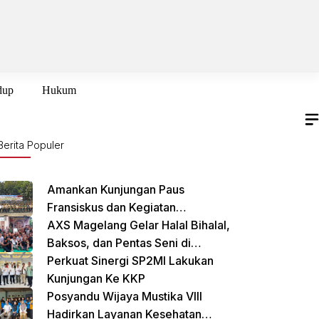
dup
Hukum
Berita Populer
Amankan Kunjungan Paus
Fransiskus dan Kegiatan
International Sustainability Forum
AXS Magelang Gelar Halal Bihalal,
(ISF) 2024 TNI-Polri Gelar Apel
Baksos, dan Pentas Seni di
Pasukan Gabungan
Cikarang Selatan
Perkuat Sinergi SP2MI Lakukan
Kunjungan Ke KKP
Posyandu Wijaya Mustika VIII
Hadirkan Layanan Kesehatan