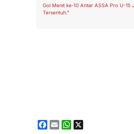
Gol Menit ke-10 Antar ASSA Pro U-15 Ju
Tersentuh.”
F
E
W
X