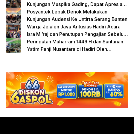
Kunjungan Muspika Gading, Dapat Apresiasi
atas Kontribusi Sosial dan Keagamaan
Posyantek Lebak Denok Melakukan
Kunjungan Audensi Ke Untirta Serang Banten
Warga Jejalen Jaya Antusias Hadiri Acara
Isra Mi’raj dan Penutupan Pengajian Sebelum
Ramadhan
Peringatan Muharram 1446 H dan Santunan
Yatim Panji Nusantara di Hadiri Oleh
sejumlah Tokoh Masyarakat Depok
donasi sekarang