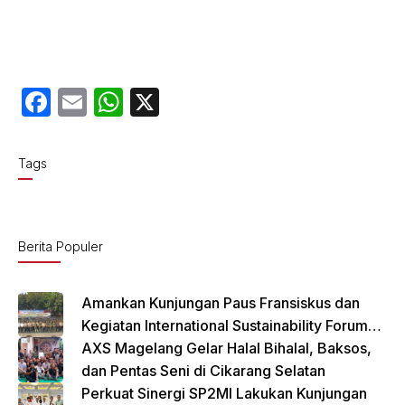
F
E
W
X
a
m
h
c
ail
at
Tags
e
s
b
A
o
p
Berita Populer
o
p
k
Amankan Kunjungan Paus Fransiskus dan
Kegiatan International Sustainability Forum
(ISF) 2024 TNI-Polri Gelar Apel Pasukan
AXS Magelang Gelar Halal Bihalal, Baksos,
Gabungan
dan Pentas Seni di Cikarang Selatan
Perkuat Sinergi SP2MI Lakukan Kunjungan