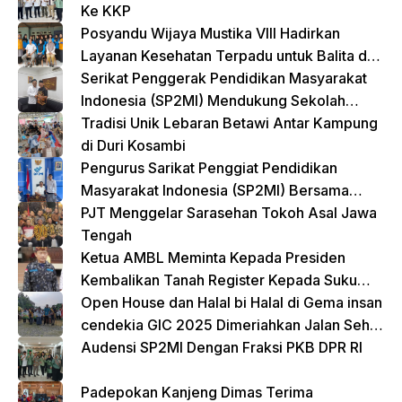
Ke KKP
Posyandu Wijaya Mustika VIII Hadirkan
Layanan Kesehatan Terpadu untuk Balita dan
Lansia
Serikat Penggerak Pendidikan Masyarakat
Indonesia (SP2MI) Mendukung Sekolah
Rakyat yang Digagas oleh Kemensos
Tradisi Unik Lebaran Betawi Antar Kampung
di Duri Kosambi
Pengurus Sarikat Penggiat Pendidikan
Masyarakat Indonesia (SP2MI) Bersama
Nusadaya Akademik Kunjungi Kementerian
PJT Menggelar Sarasehan Tokoh Asal Jawa
BP2MI
Tengah
Ketua AMBL Meminta Kepada Presiden
Kembalikan Tanah Register Kepada Suku
Lampung
Open House dan Halal bi Halal di Gema insan
cendekia GIC 2025 Dimeriahkan Jalan Sehat
dan Bazar Kreatif
Audensi SP2MI Dengan Fraksi PKB DPR RI
Padepokan Kanjeng Dimas Terima