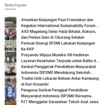
o
p
Berita Populer
o
p
k
Amankan Kunjungan Paus Fransiskus dan
Kegiatan International Sustainability Forum
(ISF) 2024 TNI-Polri Gelar Apel Pasukan
AXS Magelang Gelar Halal Bihalal, Baksos,
Gabungan
dan Pentas Seni di Cikarang Selatan
Perkuat Sinergi SP2MI Lakukan Kunjungan
Ke KKP
Posyandu Wijaya Mustika VIII Hadirkan
Layanan Kesehatan Terpadu untuk Balita dan
Lansia
Serikat Penggerak Pendidikan Masyarakat
Indonesia (SP2MI) Mendukung Sekolah
Rakyat yang Digagas oleh Kemensos
Tradisi Unik Lebaran Betawi Antar Kampung
di Duri Kosambi
Pengurus Sarikat Penggiat Pendidikan
Masyarakat Indonesia (SP2MI) Bersama
Nusadaya Akademik Kunjungi Kementerian
PJT Menggelar Sarasehan Tokoh Asal Jawa