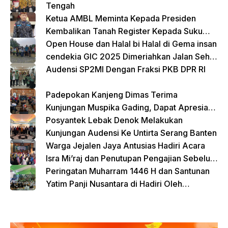
BP2MI
Tengah
Ketua AMBL Meminta Kepada Presiden
Kembalikan Tanah Register Kepada Suku
Lampung
Open House dan Halal bi Halal di Gema insan
cendekia GIC 2025 Dimeriahkan Jalan Sehat
dan Bazar Kreatif
Audensi SP2MI Dengan Fraksi PKB DPR RI
Padepokan Kanjeng Dimas Terima
Kunjungan Muspika Gading, Dapat Apresiasi
atas Kontribusi Sosial dan Keagamaan
Posyantek Lebak Denok Melakukan
Kunjungan Audensi Ke Untirta Serang Banten
Warga Jejalen Jaya Antusias Hadiri Acara
Isra Mi’raj dan Penutupan Pengajian Sebelum
Ramadhan
Peringatan Muharram 1446 H dan Santunan
Yatim Panji Nusantara di Hadiri Oleh
sejumlah Tokoh Masyarakat Depok
donasi sekarang