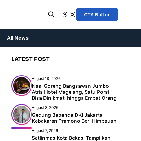
X
Instagram
CTA Button
All News
LATEST POST
lus eu
lam
ound the
Major League Soccer
Startlingly Good Dinner
ss?
Cras laoreet dolor ut tortor
August 10, 2026
NBA
tempor, sed elementum nibh
tortor
Nasi Goreng Bangsawan Jumbo
ornare Nullam imperdiet.
tum
Atria Hotel Magelang, Satu Porsi
Major League Baseball
Bisa Dinikmati hingga Empat Orang
iring
Roland Garros
August 8, 2026
 the week
Plaything – How Black
den
Gedung Bapenda DKI Jakarta
Mirror took
Rugby
Kebakaran Pramono Beri Himbauan
tortor
Cras laoreet dolor ut tortor
ret of
um nibh
tempor, sed elementum nibh
August 7, 2026
iet.
ornare Nullam imperdiet.
Satlinmas Kota Bekasi Tampilkan