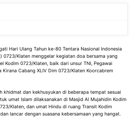
c
a
e
e
t
g
b
s
r
o
A
a
o
p
m
i Hari Ulang Tahun ke-80 Tentara Nasional Indonesia
k
p
im) 0723/Klaten menggelar kegiatan doa bersama yang
el Kodim 0723/Klaten, baik dari unsur TNI, Pegawai
dra Kirana Cabang XLIV Dim 0723/Klaten Koorcabrem
h khidmat dan kekhusyukan di beberapa tempat sesuai
k umat Islam dilaksanakan di Masjid Al Mujahidin Kodim
723/Klaten, dan umat Hindu di ruang Transit Kodim
b dan lancar dengan suasana kebersamaan yang hangat.