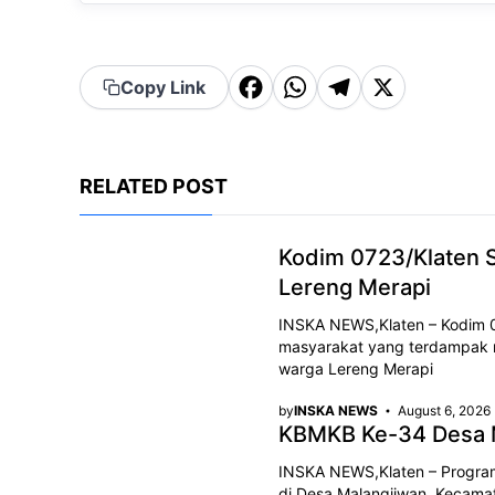
F
W
T
X
Copy Link
a
h
el
c
a
e
e
t
g
RELATED POST
b
s
r
o
Kodim 0723/Klaten S
A
a
Lereng Merapi
o
p
m
k
INSKA NEWS,Klaten – Kodim 
p
masyarakat yang terdampak 
warga Lereng Merapi
by
INSKA NEWS
August 6, 2026
KBMKB Ke-34 Desa M
INSKA NEWS,Klaten – Program
di Desa Malangjiwan, Kecamat