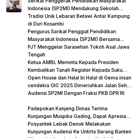
Lansia
Serikat Penggerak Pendidikan Masyarakat
Indonesia (SP2MI) Mendukung Sekolah
Rakyat yang Digagas oleh Kemensos
Tradisi Unik Lebaran Betawi Antar Kampung
di Duri Kosambi
Pengurus Sarikat Penggiat Pendidikan
Masyarakat Indonesia (SP2MI) Bersama
Nusadaya Akademik Kunjungi Kementerian
PJT Menggelar Sarasehan Tokoh Asal Jawa
BP2MI
Tengah
Ketua AMBL Meminta Kepada Presiden
Kembalikan Tanah Register Kepada Suku
Lampung
Open House dan Halal bi Halal di Gema insan
cendekia GIC 2025 Dimeriahkan Jalan Sehat
dan Bazar Kreatif
Audensi SP2MI Dengan Fraksi PKB DPR RI
Padepokan Kanjeng Dimas Terima
Kunjungan Muspika Gading, Dapat Apresiasi
atas Kontribusi Sosial dan Keagamaan
Posyantek Lebak Denok Melakukan
Kunjungan Audensi Ke Untirta Serang Banten