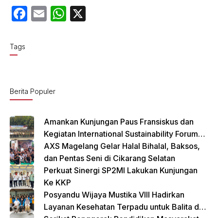
F
E
W
X
a
m
h
c
ail
at
Tags
e
s
b
A
o
p
Berita Populer
o
p
k
Amankan Kunjungan Paus Fransiskus dan
Kegiatan International Sustainability Forum
(ISF) 2024 TNI-Polri Gelar Apel Pasukan
AXS Magelang Gelar Halal Bihalal, Baksos,
Gabungan
dan Pentas Seni di Cikarang Selatan
Perkuat Sinergi SP2MI Lakukan Kunjungan
Ke KKP
Posyandu Wijaya Mustika VIII Hadirkan
Layanan Kesehatan Terpadu untuk Balita dan