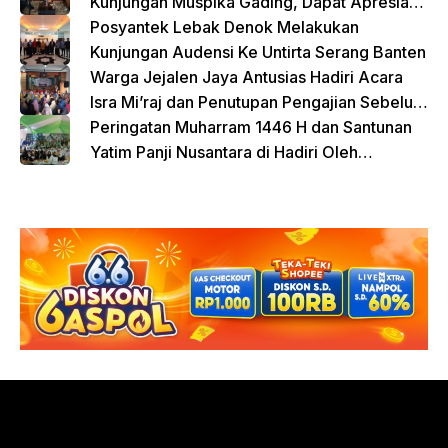
Kunjungan Muspika Gading, Dapat Apresiasi
atas Kontribusi Sosial dan Keagamaan
Posyantek Lebak Denok Melakukan
Kunjungan Audensi Ke Untirta Serang Banten
Warga Jejalen Jaya Antusias Hadiri Acara
Isra Mi’raj dan Penutupan Pengajian Sebelum
Ramadhan
Peringatan Muharram 1446 H dan Santunan
Yatim Panji Nusantara di Hadiri Oleh
sejumlah Tokoh Masyarakat Depok
donasi sekarang