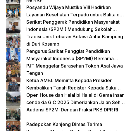
Posyandu Wijaya Mustika VIII Hadirkan
Layanan Kesehatan Terpadu untuk Balita dan
Lansia
Serikat Penggerak Pendidikan Masyarakat
Indonesia (SP2MI) Mendukung Sekolah
Rakyat yang Digagas oleh Kemensos
Tradisi Unik Lebaran Betawi Antar Kampung
di Duri Kosambi
Pengurus Sarikat Penggiat Pendidikan
Masyarakat Indonesia (SP2MI) Bersama
Nusadaya Akademik Kunjungi Kementerian
PJT Menggelar Sarasehan Tokoh Asal Jawa
BP2MI
Tengah
Ketua AMBL Meminta Kepada Presiden
Kembalikan Tanah Register Kepada Suku
Lampung
Open House dan Halal bi Halal di Gema insan
cendekia GIC 2025 Dimeriahkan Jalan Sehat
dan Bazar Kreatif
Audensi SP2MI Dengan Fraksi PKB DPR RI
Padepokan Kanjeng Dimas Terima