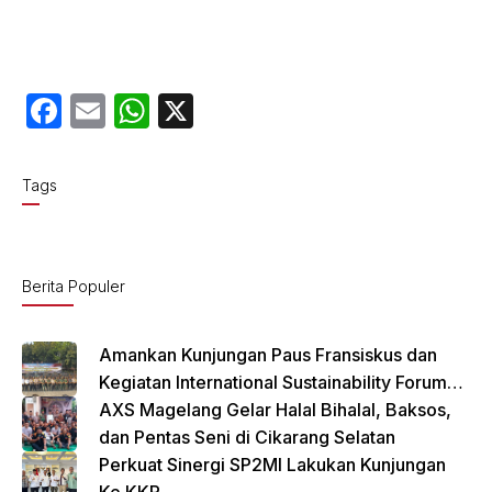
F
E
W
X
a
m
h
c
ail
at
Tags
e
s
b
A
o
p
Berita Populer
o
p
k
Amankan Kunjungan Paus Fransiskus dan
Kegiatan International Sustainability Forum
(ISF) 2024 TNI-Polri Gelar Apel Pasukan
AXS Magelang Gelar Halal Bihalal, Baksos,
Gabungan
dan Pentas Seni di Cikarang Selatan
Perkuat Sinergi SP2MI Lakukan Kunjungan
Ke KKP