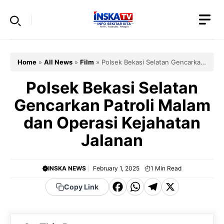
Skip
to
content
Home
»
All News
»
Film
»
Polsek Bekasi Selatan Gencarkan
Patroli Malam dan Operasi Kejahatan Jalanan
Polsek Bekasi Selatan
Gencarkan Patroli Malam
dan Operasi Kejahatan
Jalanan
INSKA NEWS
February 1, 2025
1
Min Read
F
W
T
X
Copy Link
a
h
el
c
a
e