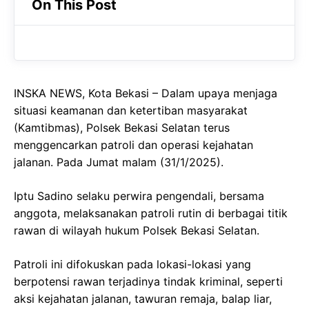
On This Post
e
t
g
b
s
r
o
A
a
o
p
m
INSKA NEWS, Kota Bekasi – Dalam upaya menjaga
k
p
situasi keamanan dan ketertiban masyarakat
(Kamtibmas), Polsek Bekasi Selatan terus
menggencarkan patroli dan operasi kejahatan
jalanan. Pada Jumat malam (31/1/2025).
Iptu Sadino selaku perwira pengendali, bersama
anggota, melaksanakan patroli rutin di berbagai titik
rawan di wilayah hukum Polsek Bekasi Selatan.
Patroli ini difokuskan pada lokasi-lokasi yang
berpotensi rawan terjadinya tindak kriminal, seperti
aksi kejahatan jalanan, tawuran remaja, balap liar,