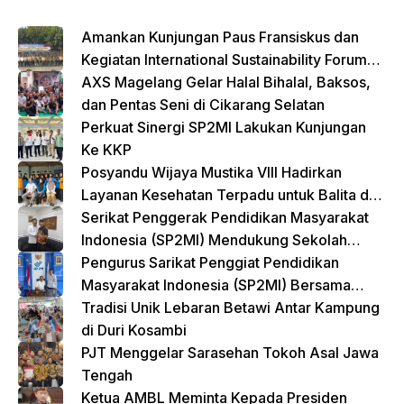
o
p
k
Amankan Kunjungan Paus Fransiskus dan
Kegiatan International Sustainability Forum
(ISF) 2024 TNI-Polri Gelar Apel Pasukan
AXS Magelang Gelar Halal Bihalal, Baksos,
Gabungan
dan Pentas Seni di Cikarang Selatan
Perkuat Sinergi SP2MI Lakukan Kunjungan
Ke KKP
Posyandu Wijaya Mustika VIII Hadirkan
Layanan Kesehatan Terpadu untuk Balita dan
Lansia
Serikat Penggerak Pendidikan Masyarakat
Indonesia (SP2MI) Mendukung Sekolah
Rakyat yang Digagas oleh Kemensos
Pengurus Sarikat Penggiat Pendidikan
Masyarakat Indonesia (SP2MI) Bersama
Nusadaya Akademik Kunjungi Kementerian
Tradisi Unik Lebaran Betawi Antar Kampung
BP2MI
di Duri Kosambi
PJT Menggelar Sarasehan Tokoh Asal Jawa
Tengah
Ketua AMBL Meminta Kepada Presiden