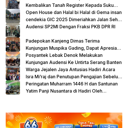
Kembalikan Tanah Register Kepada Suku
Lampung
Open House dan Halal bi Halal di Gema insan
cendekia GIC 2025 Dimeriahkan Jalan Sehat
dan Bazar Kreatif
Audensi SP2MI Dengan Fraksi PKB DPR RI
Padepokan Kanjeng Dimas Terima
Kunjungan Muspika Gading, Dapat Apresiasi
atas Kontribusi Sosial dan Keagamaan
Posyantek Lebak Denok Melakukan
Kunjungan Audensi Ke Untirta Serang Banten
Warga Jejalen Jaya Antusias Hadiri Acara
Isra Mi’raj dan Penutupan Pengajian Sebelum
Ramadhan
Peringatan Muharram 1446 H dan Santunan
Yatim Panji Nusantara di Hadiri Oleh
sejumlah Tokoh Masyarakat Depok
donasi sekarang