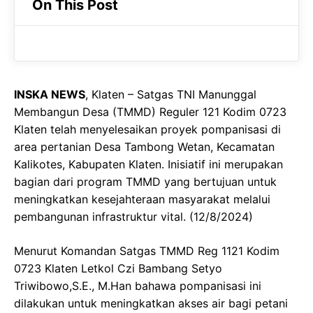
On This Post
e
t
g
b
s
r
o
A
a
o
p
m
I
NSKA NEWS
, Klaten – Satgas TNI Manunggal
k
p
Membangun Desa (TMMD) Reguler 121 Kodim 0723
Klaten telah menyelesaikan proyek pompanisasi di
area pertanian Desa Tambong Wetan, Kecamatan
Kalikotes, Kabupaten Klaten. Inisiatif ini merupakan
bagian dari program TMMD yang bertujuan untuk
meningkatkan kesejahteraan masyarakat melalui
pembangunan infrastruktur vital. (12/8/2024)
Menurut Komandan Satgas TMMD Reg 1121 Kodim
0723 Klaten Letkol Czi Bambang Setyo
Triwibowo,S.E., M.Han bahawa pompanisasi ini
dilakukan untuk meningkatkan akses air bagi petani