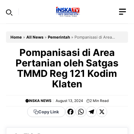
Skip
to
content
Home
»
All News
»
Pemerintah
»
Pompanisasi di Area
Pertanian oleh Satgas TMMD Reg 121 Kodim Klaten
Pompanisasi di Area
Pertanian oleh Satgas
TMMD Reg 121 Kodim
Klaten
INSKA NEWS
August 13, 2024
2
Min Read
F
W
T
X
Copy Link
a
h
el
c
a
e