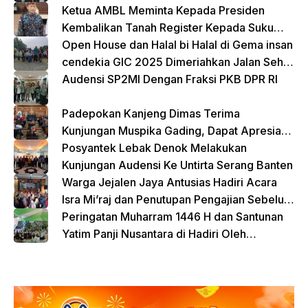
Ketua AMBL Meminta Kepada Presiden
Kembalikan Tanah Register Kepada Suku
Lampung
Open House dan Halal bi Halal di Gema insan
cendekia GIC 2025 Dimeriahkan Jalan Sehat
dan Bazar Kreatif
Audensi SP2MI Dengan Fraksi PKB DPR RI
Padepokan Kanjeng Dimas Terima
Kunjungan Muspika Gading, Dapat Apresiasi
atas Kontribusi Sosial dan Keagamaan
Posyantek Lebak Denok Melakukan
Kunjungan Audensi Ke Untirta Serang Banten
Warga Jejalen Jaya Antusias Hadiri Acara
Isra Mi’raj dan Penutupan Pengajian Sebelum
Ramadhan
Peringatan Muharram 1446 H dan Santunan
Yatim Panji Nusantara di Hadiri Oleh
sejumlah Tokoh Masyarakat Depok
donasi sekarang