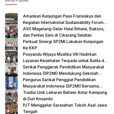
o
p
Berita Populer
o
p
k
Amankan Kunjungan Paus Fransiskus dan
Kegiatan International Sustainability Forum
(ISF) 2024 TNI-Polri Gelar Apel Pasukan
AXS Magelang Gelar Halal Bihalal, Baksos,
Gabungan
dan Pentas Seni di Cikarang Selatan
Perkuat Sinergi SP2MI Lakukan Kunjungan
Ke KKP
Posyandu Wijaya Mustika VIII Hadirkan
Layanan Kesehatan Terpadu untuk Balita dan
Lansia
Serikat Penggerak Pendidikan Masyarakat
Indonesia (SP2MI) Mendukung Sekolah
Rakyat yang Digagas oleh Kemensos
Pengurus Sarikat Penggiat Pendidikan
Masyarakat Indonesia (SP2MI) Bersama
Nusadaya Akademik Kunjungi Kementerian
Tradisi Unik Lebaran Betawi Antar Kampung
BP2MI
di Duri Kosambi
PJT Menggelar Sarasehan Tokoh Asal Jawa
Tengah