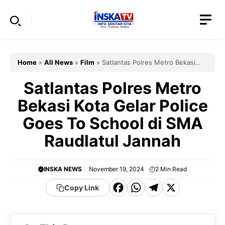
Skip
to
content
Home
»
All News
»
Film
»
Satlantas Polres Metro Bekasi
Kota Gelar Police Goes To School di SMA Raudlatul Jannah
Satlantas Polres Metro
Bekasi Kota Gelar Police
Goes To School di SMA
Raudlatul Jannah
INSKA NEWS
November 19, 2024
2
Min Read
F
W
T
X
Copy Link
a
h
el
c
a
e