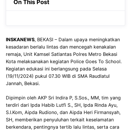
On This Post
e
t
g
b
s
r
o
A
a
o
p
m
INSKANEWS
, BEKASI – Dalam upaya meningkatkan
k
p
kesadaran berlalu lintas dan mencegah kenakalan
remaja, Unit Kamsel Satlantas Polres Metro Bekasi
Kota melaksanakan kegiatan Police Goes To School.
Kegiatan edukasi ini berlangsung pada Selasa
(19/11/2024) pukul 07.30 WIB di SMA Raudlatul
Jannah, Bekasi.
Dipimpin oleh AKP Sri Indira P, S.Sos., MM, tim yang
terdiri dari Ipda Habib Lutfi S., SH, Ipda Rinda Ayu,
S.I.Kom, Aipda Rudiono, dan Aipda Heri Firmansyah,
SH, memberikan penyuluhan terkait keselamatan
berkendara, pentingnya tertib lalu lintas, serta cara