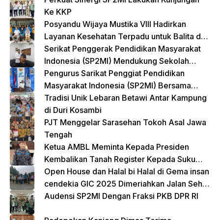
Ke KKP
Posyandu Wijaya Mustika VIII Hadirkan
Layanan Kesehatan Terpadu untuk Balita dan
Lansia
Serikat Penggerak Pendidikan Masyarakat
Indonesia (SP2MI) Mendukung Sekolah
Rakyat yang Digagas oleh Kemensos
Pengurus Sarikat Penggiat Pendidikan
Masyarakat Indonesia (SP2MI) Bersama
Nusadaya Akademik Kunjungi Kementerian
Tradisi Unik Lebaran Betawi Antar Kampung
BP2MI
di Duri Kosambi
PJT Menggelar Sarasehan Tokoh Asal Jawa
Tengah
Ketua AMBL Meminta Kepada Presiden
Kembalikan Tanah Register Kepada Suku
Lampung
Open House dan Halal bi Halal di Gema insan
cendekia GIC 2025 Dimeriahkan Jalan Sehat
dan Bazar Kreatif
Audensi SP2MI Dengan Fraksi PKB DPR RI