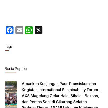
F
E
W
X
a
m
h
c
ail
at
Tags
e
s
b
A
o
p
Berita Populer
o
p
k
Amankan Kunjungan Paus Fransiskus dan
Kegiatan International Sustainability Forum
(ISF) 2024 TNI-Polri Gelar Apel Pasukan
AXS Magelang Gelar Halal Bihalal, Baksos,
Gabungan
dan Pentas Seni di Cikarang Selatan
Perkuat Sinergi SP2MI Lakukan Kunjungan