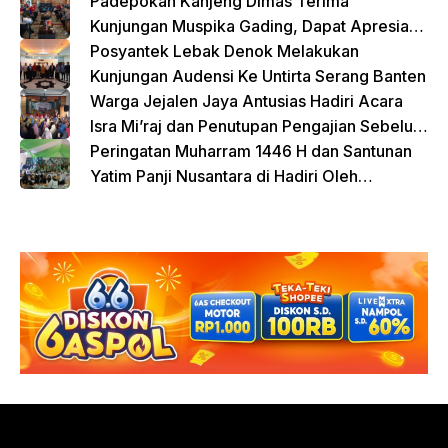
Padepokan Kanjeng Dimas Terima
Kunjungan Muspika Gading, Dapat Apresiasi
atas Kontribusi Sosial dan Keagamaan
Posyantek Lebak Denok Melakukan
Kunjungan Audensi Ke Untirta Serang Banten
Warga Jejalen Jaya Antusias Hadiri Acara
Isra Mi’raj dan Penutupan Pengajian Sebelum
Ramadhan
Peringatan Muharram 1446 H dan Santunan
Yatim Panji Nusantara di Hadiri Oleh
sejumlah Tokoh Masyarakat Depok
donasi sekarang