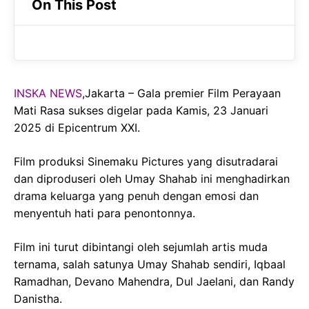
On This Post
e
t
g
b
s
r
o
A
a
o
p
m
INSKA NEWS
,Jakarta – Gala premier Film Perayaan
k
p
Mati Rasa sukses digelar pada Kamis, 23 Januari
2025 di Epicentrum XXI.
Film produksi Sinemaku Pictures yang disutradarai
dan diproduseri oleh Umay Shahab ini menghadirkan
drama keluarga yang penuh dengan emosi dan
menyentuh hati para penontonnya.
Film ini turut dibintangi oleh sejumlah artis muda
ternama, salah satunya Umay Shahab sendiri, Iqbaal
Ramadhan, Devano Mahendra, Dul Jaelani, dan Randy
Danistha.