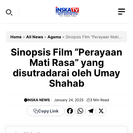
Skip
to
content
Home
»
All News
»
Agama
»
Sinopsis Film “Perayaan Mati
Rasa” yang disutradarai oleh Umay Shahab
Sinopsis Film “Perayaan
Mati Rasa” yang
disutradarai oleh Umay
Shahab
INSKA NEWS
January 24, 2025
3
Min Read
F
W
T
X
Copy Link
a
h
el
c
a
e