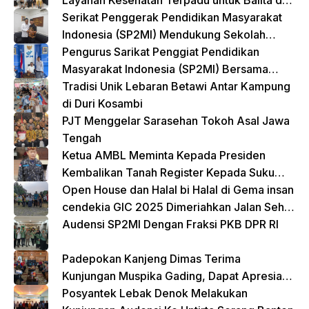
Layanan Kesehatan Terpadu untuk Balita dan
Lansia
Serikat Penggerak Pendidikan Masyarakat
Indonesia (SP2MI) Mendukung Sekolah
Rakyat yang Digagas oleh Kemensos
Pengurus Sarikat Penggiat Pendidikan
Masyarakat Indonesia (SP2MI) Bersama
Nusadaya Akademik Kunjungi Kementerian
Tradisi Unik Lebaran Betawi Antar Kampung
BP2MI
di Duri Kosambi
PJT Menggelar Sarasehan Tokoh Asal Jawa
Tengah
Ketua AMBL Meminta Kepada Presiden
Kembalikan Tanah Register Kepada Suku
Lampung
Open House dan Halal bi Halal di Gema insan
cendekia GIC 2025 Dimeriahkan Jalan Sehat
dan Bazar Kreatif
Audensi SP2MI Dengan Fraksi PKB DPR RI
Padepokan Kanjeng Dimas Terima
Kunjungan Muspika Gading, Dapat Apresiasi
atas Kontribusi Sosial dan Keagamaan
Posyantek Lebak Denok Melakukan