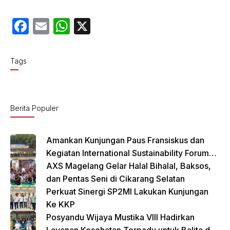
F
E
W
X
a
m
h
c
ail
at
Tags
e
s
b
A
o
p
Berita Populer
o
p
k
Amankan Kunjungan Paus Fransiskus dan
Kegiatan International Sustainability Forum
(ISF) 2024 TNI-Polri Gelar Apel Pasukan
AXS Magelang Gelar Halal Bihalal, Baksos,
Gabungan
dan Pentas Seni di Cikarang Selatan
Perkuat Sinergi SP2MI Lakukan Kunjungan
Ke KKP
Posyandu Wijaya Mustika VIII Hadirkan