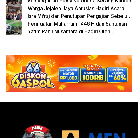
Kunjungan Audensi Ke Untirta Serang Banten
Warga Jejalen Jaya Antusias Hadiri Acara
Isra Mi’raj dan Penutupan Pengajian Sebelum
Ramadhan
Peringatan Muharram 1446 H dan Santunan
Yatim Panji Nusantara di Hadiri Oleh
sejumlah Tokoh Masyarakat Depok
donasi sekarang