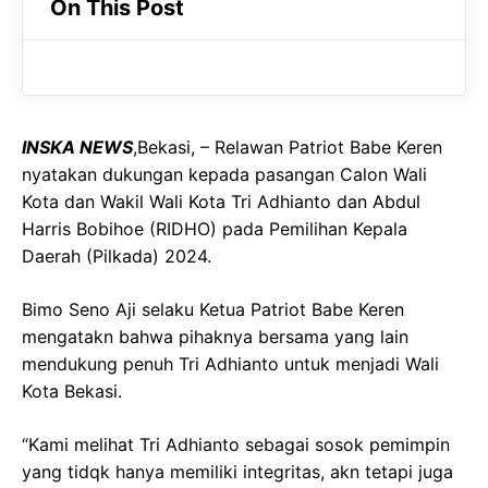
On This Post
e
t
g
b
s
r
o
A
a
o
p
m
INSKA NEWS
,Bekasi, – Relawan Patriot Babe Keren
k
p
nyatakan dukungan kepada pasangan Calon Wali
Kota dan Wakil Wali Kota Tri Adhianto dan Abdul
Harris Bobihoe (RIDHO) pada Pemilihan Kepala
Daerah (Pilkada) 2024.
Bimo Seno Aji selaku Ketua Patriot Babe Keren
mengatakn bahwa pihaknya bersama yang lain
mendukung penuh Tri Adhianto untuk menjadi Wali
Kota Bekasi.
“Kami melihat Tri Adhianto sebagai sosok pemimpin
yang tidqk hanya memiliki integritas, akn tetapi juga