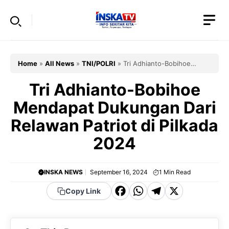
Skip
to
content
Home
»
All News
»
TNI/POLRI
»
Tri Adhianto-Bobihoe
Mendapat Dukungan Dari Relawan Patriot di Pilkada 2024
Tri Adhianto-Bobihoe
Mendapat Dukungan Dari
Relawan Patriot di Pilkada
2024
INSKA NEWS
September 16, 2024
1
Min Read
F
W
T
X
Copy Link
a
h
el
c
a
e