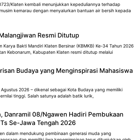
0723/Klaten kembali menunjukkan kepeduliannya terhadap
musim kemarau dengan menyalurkan bantuan air bersih kepada
alangjiwan Resmi Ditutup
 Karya Bakti Mandiri Klaten Bersinar (KBMKB) Ke-34 Tahun 2026
an Kebonarum, Kabupaten Klaten resmi ditutup melalui
Warisan Budaya yang Menginspirasi Mahasiswa
gustus 2026 – dikenal sebagai Kota Budaya yang memiliki
rnilai tinggi. Salah satunya adalah batik lurik,
en, Danramil 08/Ngawen Hadiri Pembukaan
Ts Se-Jawa Tengah 2026
men dalam mendukung pembinaan generasi muda yang
ngsaan dan memiliki jiwa kepemimpinan terus ditunjukkan oleh