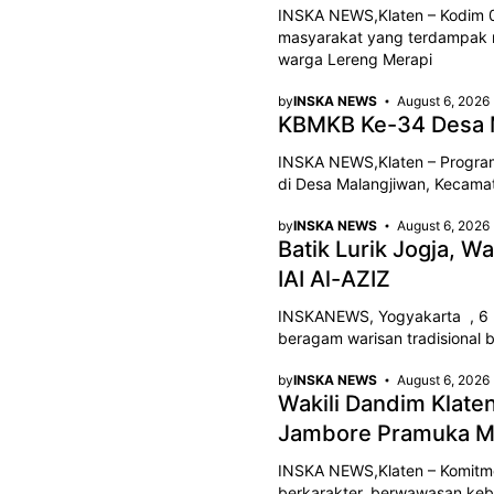
INSKA NEWS,Klaten – Kodim 
masyarakat yang terdampak 
warga Lereng Merapi
by
INSKA NEWS
August 6, 2026
KBMKB Ke-34 Desa M
INSKA NEWS,Klaten – Program
di Desa Malangjiwan, Kecamat
by
INSKA NEWS
August 6, 2026
Batik Lurik Jogja, 
IAI Al-AZIZ
INSKANEWS, Yogyakarta , 6 A
beragam warisan tradisional be
by
INSKA NEWS
August 6, 2026
Wakili Dandim Klat
Jambore Pramuka M
INSKA NEWS,Klaten – Komit
berkarakter, berwawasan keba