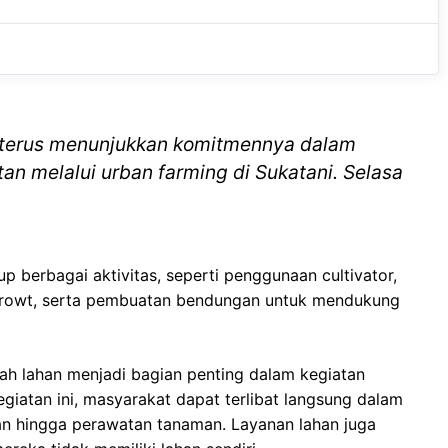
e
t
g
b
s
r
o
A
a
o
p
m
k
p
 terus menunjukkan komitmennya dalam
n melalui urban farming di Sukatani. Selasa
p berbagai aktivitas, seperti penggunaan cultivator,
rowt, serta pembuatan bendungan untuk mendukung
ah lahan menjadi bagian penting dalam kegiatan
kegiatan ini, masyarakat dapat terlibat langsung dalam
an hingga perawatan tanaman. Layanan lahan juga