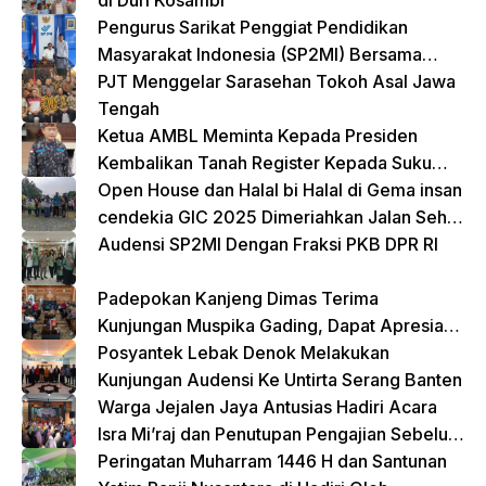
Pengurus Sarikat Penggiat Pendidikan
Masyarakat Indonesia (SP2MI) Bersama
Nusadaya Akademik Kunjungi Kementerian
PJT Menggelar Sarasehan Tokoh Asal Jawa
BP2MI
Tengah
Ketua AMBL Meminta Kepada Presiden
Kembalikan Tanah Register Kepada Suku
Lampung
Open House dan Halal bi Halal di Gema insan
cendekia GIC 2025 Dimeriahkan Jalan Sehat
dan Bazar Kreatif
Audensi SP2MI Dengan Fraksi PKB DPR RI
Padepokan Kanjeng Dimas Terima
Kunjungan Muspika Gading, Dapat Apresiasi
atas Kontribusi Sosial dan Keagamaan
Posyantek Lebak Denok Melakukan
Kunjungan Audensi Ke Untirta Serang Banten
Warga Jejalen Jaya Antusias Hadiri Acara
Isra Mi’raj dan Penutupan Pengajian Sebelum
Ramadhan
Peringatan Muharram 1446 H dan Santunan