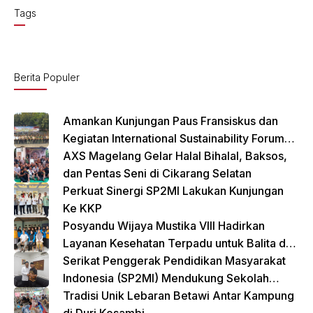
c
ail
at
Tags
e
s
b
A
o
p
Berita Populer
o
p
k
Amankan Kunjungan Paus Fransiskus dan
Kegiatan International Sustainability Forum
(ISF) 2024 TNI-Polri Gelar Apel Pasukan
AXS Magelang Gelar Halal Bihalal, Baksos,
Gabungan
dan Pentas Seni di Cikarang Selatan
Perkuat Sinergi SP2MI Lakukan Kunjungan
Ke KKP
Posyandu Wijaya Mustika VIII Hadirkan
Layanan Kesehatan Terpadu untuk Balita dan
Lansia
Serikat Penggerak Pendidikan Masyarakat
Indonesia (SP2MI) Mendukung Sekolah
Rakyat yang Digagas oleh Kemensos
Tradisi Unik Lebaran Betawi Antar Kampung
di Duri Kosambi