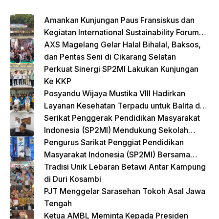
o
p
k
Amankan Kunjungan Paus Fransiskus dan
Kegiatan International Sustainability Forum
(ISF) 2024 TNI-Polri Gelar Apel Pasukan
AXS Magelang Gelar Halal Bihalal, Baksos,
Gabungan
dan Pentas Seni di Cikarang Selatan
Perkuat Sinergi SP2MI Lakukan Kunjungan
Ke KKP
Posyandu Wijaya Mustika VIII Hadirkan
Layanan Kesehatan Terpadu untuk Balita dan
Lansia
Serikat Penggerak Pendidikan Masyarakat
Indonesia (SP2MI) Mendukung Sekolah
Rakyat yang Digagas oleh Kemensos
Pengurus Sarikat Penggiat Pendidikan
Masyarakat Indonesia (SP2MI) Bersama
Nusadaya Akademik Kunjungi Kementerian
Tradisi Unik Lebaran Betawi Antar Kampung
BP2MI
di Duri Kosambi
PJT Menggelar Sarasehan Tokoh Asal Jawa
Tengah
Ketua AMBL Meminta Kepada Presiden