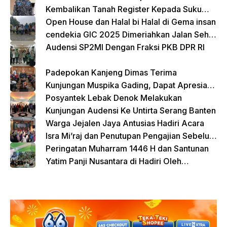
Kembalikan Tanah Register Kepada Suku
Lampung
Open House dan Halal bi Halal di Gema insan
cendekia GIC 2025 Dimeriahkan Jalan Sehat
dan Bazar Kreatif
Audensi SP2MI Dengan Fraksi PKB DPR RI
Padepokan Kanjeng Dimas Terima
Kunjungan Muspika Gading, Dapat Apresiasi
atas Kontribusi Sosial dan Keagamaan
Posyantek Lebak Denok Melakukan
Kunjungan Audensi Ke Untirta Serang Banten
Warga Jejalen Jaya Antusias Hadiri Acara
Isra Mi’raj dan Penutupan Pengajian Sebelum
Ramadhan
Peringatan Muharram 1446 H dan Santunan
Yatim Panji Nusantara di Hadiri Oleh
sejumlah Tokoh Masyarakat Depok
donasi sekarang