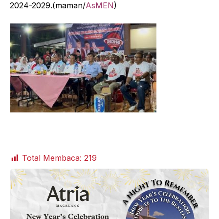
2024-2029.(maman/
AsMEN
)
Total Membaca:
219