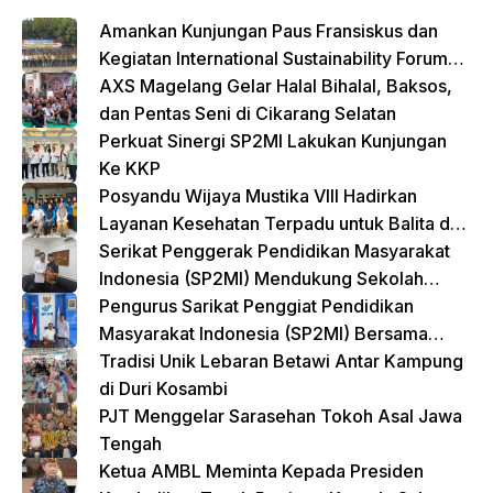
k
Amankan Kunjungan Paus Fransiskus dan
Kegiatan International Sustainability Forum
(ISF) 2024 TNI-Polri Gelar Apel Pasukan
AXS Magelang Gelar Halal Bihalal, Baksos,
Gabungan
dan Pentas Seni di Cikarang Selatan
Perkuat Sinergi SP2MI Lakukan Kunjungan
Ke KKP
Posyandu Wijaya Mustika VIII Hadirkan
Layanan Kesehatan Terpadu untuk Balita dan
Lansia
Serikat Penggerak Pendidikan Masyarakat
Indonesia (SP2MI) Mendukung Sekolah
Rakyat yang Digagas oleh Kemensos
Pengurus Sarikat Penggiat Pendidikan
Masyarakat Indonesia (SP2MI) Bersama
Nusadaya Akademik Kunjungi Kementerian
Tradisi Unik Lebaran Betawi Antar Kampung
BP2MI
di Duri Kosambi
PJT Menggelar Sarasehan Tokoh Asal Jawa
Tengah
Ketua AMBL Meminta Kepada Presiden