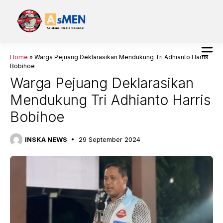
Langsung
ke
isi
Home
»
Warga Pejuang Deklarasikan Mendukung Tri Adhianto Harris
Bobihoe
Warga Pejuang Deklarasikan
Mendukung Tri Adhianto Harris
Bobihoe
INSKA NEWS
29 September 2024