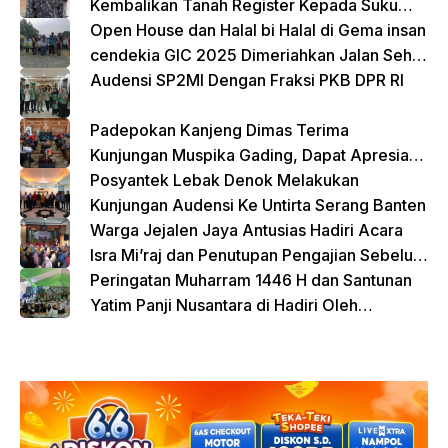
Kembalikan Tanah Register Kepada Suku
Lampung
Open House dan Halal bi Halal di Gema insan
cendekia GIC 2025 Dimeriahkan Jalan Sehat
dan Bazar Kreatif
Audensi SP2MI Dengan Fraksi PKB DPR RI
Padepokan Kanjeng Dimas Terima
Kunjungan Muspika Gading, Dapat Apresiasi
atas Kontribusi Sosial dan Keagamaan
Posyantek Lebak Denok Melakukan
Kunjungan Audensi Ke Untirta Serang Banten
Warga Jejalen Jaya Antusias Hadiri Acara
Isra Mi’raj dan Penutupan Pengajian Sebelum
Ramadhan
Peringatan Muharram 1446 H dan Santunan
Yatim Panji Nusantara di Hadiri Oleh
sejumlah Tokoh Masyarakat Depok
donasi sekarang