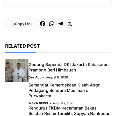
F
W
T
X
Copy Link
a
h
el
c
a
e
RELATED POST
e
t
g
b
s
r
o
A
a
Gedung Bapenda DKI Jakarta Kebakaran
Pramono Beri Himbauan
o
p
m
Dex Ado
August 8, 2026
k
p
Semangat Kemerdekaan Kisah Anggi,
Pedagang Bendera Musiman di
Purwakarta
INSKA NEWS
August 7, 2026
Pengurus FKDM Kecamatan Bekasi
Selatan Resmi Terpilih, Sopyan Nahkodai