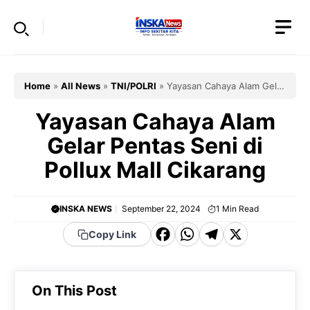
Skip
to
content
Home
»
All News
»
TNI/POLRI
»
Yayasan Cahaya Alam Gelar
Pentas Seni di Pollux Mall Cikarang
Yayasan Cahaya Alam
Gelar Pentas Seni di
Pollux Mall Cikarang
INSKA NEWS
September 22, 2024
1
Min Read
F
W
T
X
Copy Link
a
h
el
c
a
e
On This Post
e
t
g