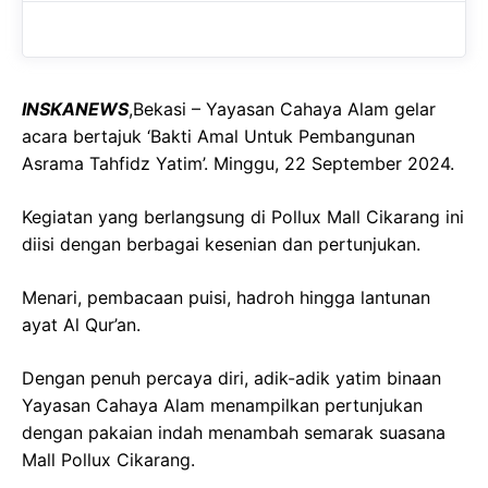
b
s
r
o
A
a
o
p
m
INSKANEWS
,Bekasi – Yayasan Cahaya Alam gelar
k
p
acara bertajuk ‘Bakti Amal Untuk Pembangunan
Asrama Tahfidz Yatim’. Minggu, 22 September 2024.
Kegiatan yang berlangsung di Pollux Mall Cikarang ini
diisi dengan berbagai kesenian dan pertunjukan.
Menari, pembacaan puisi, hadroh hingga lantunan
ayat Al Qur’an.
Dengan penuh percaya diri, adik-adik yatim binaan
Yayasan Cahaya Alam menampilkan pertunjukan
dengan pakaian indah menambah semarak suasana
Mall Pollux Cikarang.