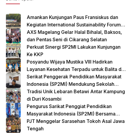
Amankan Kunjungan Paus Fransiskus dan
Kegiatan International Sustainability Forum
(ISF) 2024 TNI-Polri Gelar Apel Pasukan
AXS Magelang Gelar Halal Bihalal, Baksos,
Gabungan
dan Pentas Seni di Cikarang Selatan
Perkuat Sinergi SP2MI Lakukan Kunjungan
Ke KKP
Posyandu Wijaya Mustika VIII Hadirkan
Layanan Kesehatan Terpadu untuk Balita dan
Lansia
Serikat Penggerak Pendidikan Masyarakat
Indonesia (SP2MI) Mendukung Sekolah
Rakyat yang Digagas oleh Kemensos
Tradisi Unik Lebaran Betawi Antar Kampung
di Duri Kosambi
Pengurus Sarikat Penggiat Pendidikan
Masyarakat Indonesia (SP2MI) Bersama
Nusadaya Akademik Kunjungi Kementerian
PJT Menggelar Sarasehan Tokoh Asal Jawa
BP2MI
Tengah