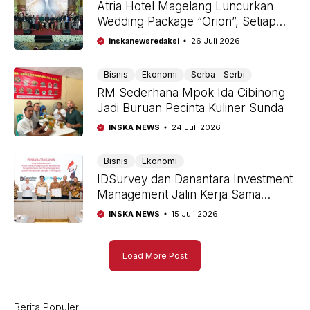
Atria Hotel Magelang Luncurkan
Wedding Package “Orion”, Setiap
Pasangan Berhak Mendapatkan
inskanewsredaksi
26 Juli 2026
Satu Unit Motor Tanpa Diundi
Bisnis
Ekonomi
Serba - Serbi
RM Sederhana Mpok Ida Cibinong
Jadi Buruan Pecinta Kuliner Sunda
INSKA NEWS
24 Juli 2026
Bisnis
Ekonomi
IDSurvey dan Danantara Investment
Management Jalin Kerja Sama
Strategis Dukung Pengembangan
INSKA NEWS
15 Juli 2026
Sistem Pengolahan Sampah
Terintegrasi
Load More Post
Berita Populer