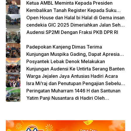
Ketua AMBL Meminta Kepada Presiden
Kembalikan Tanah Register Kepada Suku
Lampung
Open House dan Halal bi Halal di Gema insan
cendekia GIC 2025 Dimeriahkan Jalan Sehat
dan Bazar Kreatif
Audensi SP2MI Dengan Fraksi PKB DPR RI
Padepokan Kanjeng Dimas Terima
Kunjungan Muspika Gading, Dapat Apresiasi
atas Kontribusi Sosial dan Keagamaan
Posyantek Lebak Denok Melakukan
Kunjungan Audensi Ke Untirta Serang Banten
Warga Jejalen Jaya Antusias Hadiri Acara
Isra Mi’raj dan Penutupan Pengajian Sebelum
Ramadhan
Peringatan Muharram 1446 H dan Santunan
Yatim Panji Nusantara di Hadiri Oleh
sejumlah Tokoh Masyarakat Depok
donasi sekarang