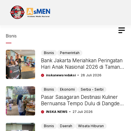
Langsung
ke
isi
Bisnis
Bisnis
Pemerintah
Bank Jakarta Meriahkan Peringatan
Hari Anak Nasional 2026 di Taman
Ismail Marzuki
inskanewsredaksi
28 Juli 2026
Bisnis
Ekonomi
Serba - Serbi
Pasar Sasagaran Destinasi Kuliner
Bernuansa Tempo Dulu di Dangdeur
Purwakarta
INSKA NEWS
27 Juli 2026
Bisnis
Daerah
Wisata Hiburan