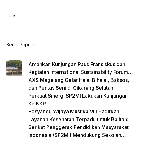
a
m
h
c
ail
at
Tags
e
s
b
A
o
p
Berita Populer
o
p
k
Amankan Kunjungan Paus Fransiskus dan
Kegiatan International Sustainability Forum
(ISF) 2024 TNI-Polri Gelar Apel Pasukan
AXS Magelang Gelar Halal Bihalal, Baksos,
Gabungan
dan Pentas Seni di Cikarang Selatan
Perkuat Sinergi SP2MI Lakukan Kunjungan
Ke KKP
Posyandu Wijaya Mustika VIII Hadirkan
Layanan Kesehatan Terpadu untuk Balita dan
Lansia
Serikat Penggerak Pendidikan Masyarakat
Indonesia (SP2MI) Mendukung Sekolah