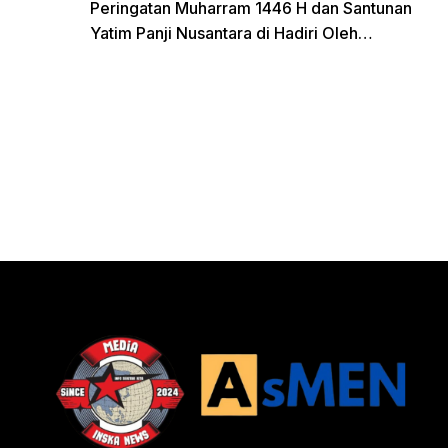
Ramadhan
Peringatan Muharram 1446 H dan Santunan
Yatim Panji Nusantara di Hadiri Oleh
sejumlah Tokoh Masyarakat Depok
donasi sekarang