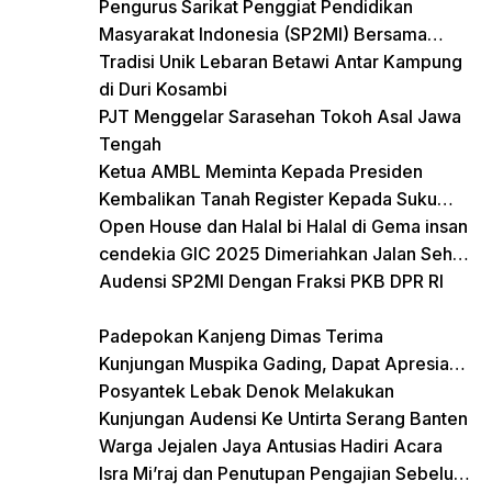
Rakyat yang Digagas oleh Kemensos
Pengurus Sarikat Penggiat Pendidikan
Masyarakat Indonesia (SP2MI) Bersama
Nusadaya Akademik Kunjungi Kementerian
Tradisi Unik Lebaran Betawi Antar Kampung
BP2MI
di Duri Kosambi
PJT Menggelar Sarasehan Tokoh Asal Jawa
Tengah
Ketua AMBL Meminta Kepada Presiden
Kembalikan Tanah Register Kepada Suku
Lampung
Open House dan Halal bi Halal di Gema insan
cendekia GIC 2025 Dimeriahkan Jalan Sehat
dan Bazar Kreatif
Audensi SP2MI Dengan Fraksi PKB DPR RI
Padepokan Kanjeng Dimas Terima
Kunjungan Muspika Gading, Dapat Apresiasi
atas Kontribusi Sosial dan Keagamaan
Posyantek Lebak Denok Melakukan
Kunjungan Audensi Ke Untirta Serang Banten
Warga Jejalen Jaya Antusias Hadiri Acara
Isra Mi’raj dan Penutupan Pengajian Sebelum