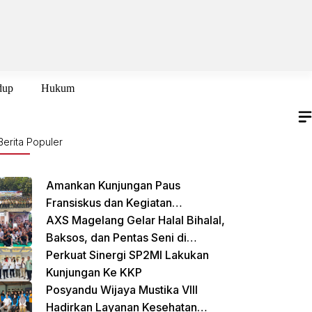
dup
Hukum
Berita Populer
Amankan Kunjungan Paus
Fransiskus dan Kegiatan
International Sustainability Forum
AXS Magelang Gelar Halal Bihalal,
(ISF) 2024 TNI-Polri Gelar Apel
Baksos, dan Pentas Seni di
Pasukan Gabungan
Cikarang Selatan
Perkuat Sinergi SP2MI Lakukan
Kunjungan Ke KKP
Posyandu Wijaya Mustika VIII
Hadirkan Layanan Kesehatan