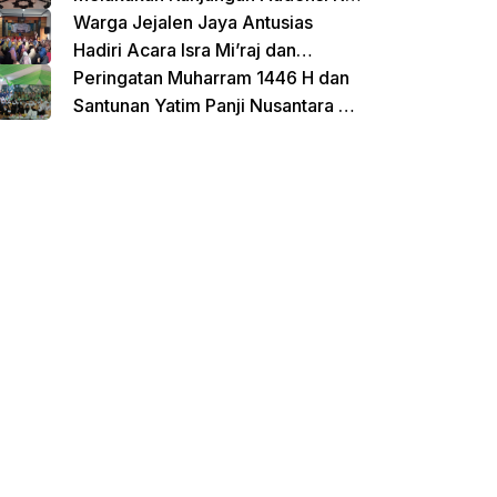
Untirta Serang Banten
Warga Jejalen Jaya Antusias
Hadiri Acara Isra Mi’raj dan
Penutupan Pengajian Sebelum
Peringatan Muharram 1446 H dan
Ramadhan
Santunan Yatim Panji Nusantara di
Hadiri Oleh sejumlah Tokoh
donasi sekarang
Masyarakat Depok