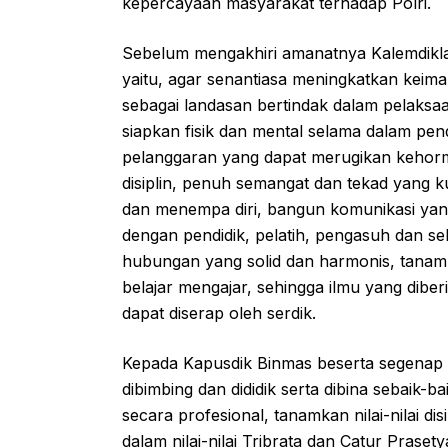
kepercayaan masyarakat terhadap Polri.
Sebelum mengakhiri amanatnya Kalemdikla
yaitu, agar senantiasa meningkatkan kei
sebagai landasan bertindak dalam pelaksa
siapkan fisik dan mental selama dalam pend
pelanggaran yang dapat merugikan kehormat
disiplin, penuh semangat dan tekad yang kua
dan menempa diri, bangun komunikasi yang 
dengan pendidik, pelatih, pengasuh dan se
hubungan yang solid dan harmonis, tanamk
belajar mengajar, sehingga ilmu yang dibe
dapat diserap oleh serdik.
Kepada Kapusdik Binmas beserta segenap ten
dibimbing dan dididik serta dibina sebaik-
secara profesional, tanamkan nilai-nilai di
dalam nilai-nilai Tribrata dan Catur Prase