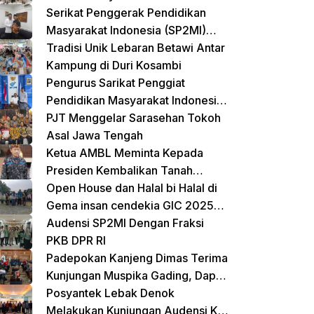
Terpadu untuk Balita dan Lansia
Serikat Penggerak Pendidikan
Masyarakat Indonesia (SP2MI)
Mendukung Sekolah Rakyat yang
Tradisi Unik Lebaran Betawi Antar
Digagas oleh Kemensos
Kampung di Duri Kosambi
Pengurus Sarikat Penggiat
Pendidikan Masyarakat Indonesia
(SP2MI) Bersama Nusadaya
PJT Menggelar Sarasehan Tokoh
Akademik Kunjungi Kementerian
Asal Jawa Tengah
BP2MI
Ketua AMBL Meminta Kepada
Presiden Kembalikan Tanah
Register Kepada Suku Lampung
Open House dan Halal bi Halal di
Gema insan cendekia GIC 2025
Dimeriahkan Jalan Sehat dan
Audensi SP2MI Dengan Fraksi
Bazar Kreatif
PKB DPR RI
Padepokan Kanjeng Dimas Terima
Kunjungan Muspika Gading, Dapat
Apresiasi atas Kontribusi Sosial
Posyantek Lebak Denok
dan Keagamaan
Melakukan Kunjungan Audensi Ke