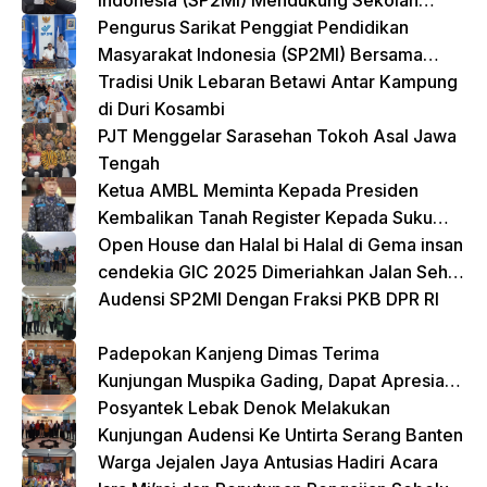
Rakyat yang Digagas oleh Kemensos
Pengurus Sarikat Penggiat Pendidikan
Masyarakat Indonesia (SP2MI) Bersama
Nusadaya Akademik Kunjungi Kementerian
Tradisi Unik Lebaran Betawi Antar Kampung
BP2MI
di Duri Kosambi
PJT Menggelar Sarasehan Tokoh Asal Jawa
Tengah
Ketua AMBL Meminta Kepada Presiden
Kembalikan Tanah Register Kepada Suku
Lampung
Open House dan Halal bi Halal di Gema insan
cendekia GIC 2025 Dimeriahkan Jalan Sehat
dan Bazar Kreatif
Audensi SP2MI Dengan Fraksi PKB DPR RI
Padepokan Kanjeng Dimas Terima
Kunjungan Muspika Gading, Dapat Apresiasi
atas Kontribusi Sosial dan Keagamaan
Posyantek Lebak Denok Melakukan
Kunjungan Audensi Ke Untirta Serang Banten
Warga Jejalen Jaya Antusias Hadiri Acara