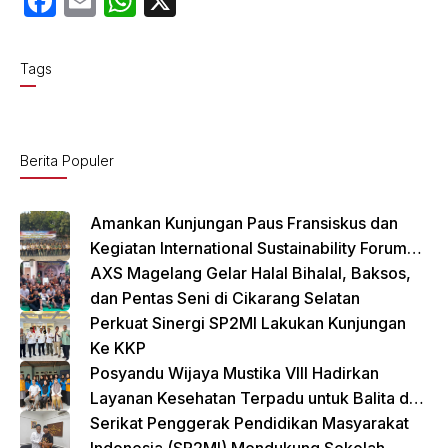
F
E
W
X
a
m
h
c
ail
at
Tags
e
s
b
A
o
p
Berita Populer
o
p
k
Amankan Kunjungan Paus Fransiskus dan
Kegiatan International Sustainability Forum
(ISF) 2024 TNI-Polri Gelar Apel Pasukan
AXS Magelang Gelar Halal Bihalal, Baksos,
Gabungan
dan Pentas Seni di Cikarang Selatan
Perkuat Sinergi SP2MI Lakukan Kunjungan
Ke KKP
Posyandu Wijaya Mustika VIII Hadirkan
Layanan Kesehatan Terpadu untuk Balita dan
Lansia
Serikat Penggerak Pendidikan Masyarakat
Indonesia (SP2MI) Mendukung Sekolah