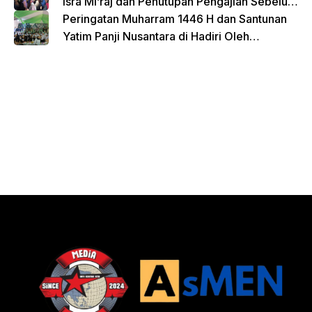
Isra Mi’raj dan Penutupan Pengajian Sebelum
Ramadhan
Peringatan Muharram 1446 H dan Santunan
Yatim Panji Nusantara di Hadiri Oleh
sejumlah Tokoh Masyarakat Depok
donasi sekarang