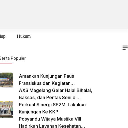
dup
Hukum
Berita Populer
Amankan Kunjungan Paus
Fransiskus dan Kegiatan
International Sustainability Forum
AXS Magelang Gelar Halal Bihalal,
(ISF) 2024 TNI-Polri Gelar Apel
Baksos, dan Pentas Seni di
Pasukan Gabungan
Cikarang Selatan
Perkuat Sinergi SP2MI Lakukan
Kunjungan Ke KKP
Posyandu Wijaya Mustika VIII
Hadirkan Layanan Kesehatan