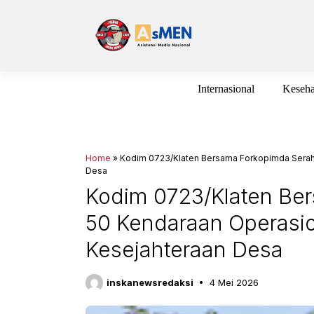
Langsung
ke
isi
Internasional
Keseha
Home
»
Kodim 0723/Klaten Bersama Forkopimda Serah
Desa
Kodim 0723/Klaten Be
50 Kendaraan Operasi
Kesejahteraan Desa
inskanewsredaksi
4 Mei 2026