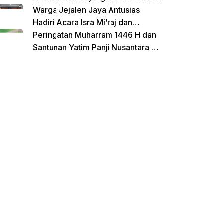
Untirta Serang Banten
Warga Jejalen Jaya Antusias
Hadiri Acara Isra Mi’raj dan
Penutupan Pengajian Sebelum
Peringatan Muharram 1446 H dan
Ramadhan
Santunan Yatim Panji Nusantara di
Hadiri Oleh sejumlah Tokoh
donasi sekarang
Masyarakat Depok