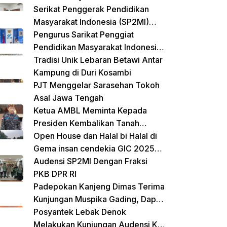
Terpadu untuk Balita dan Lansia
Serikat Penggerak Pendidikan
Masyarakat Indonesia (SP2MI)
Mendukung Sekolah Rakyat yang
Pengurus Sarikat Penggiat
Digagas oleh Kemensos
Pendidikan Masyarakat Indonesia
(SP2MI) Bersama Nusadaya
Tradisi Unik Lebaran Betawi Antar
Akademik Kunjungi Kementerian
Kampung di Duri Kosambi
BP2MI
PJT Menggelar Sarasehan Tokoh
Asal Jawa Tengah
Ketua AMBL Meminta Kepada
Presiden Kembalikan Tanah
Register Kepada Suku Lampung
Open House dan Halal bi Halal di
Gema insan cendekia GIC 2025
Dimeriahkan Jalan Sehat dan
Audensi SP2MI Dengan Fraksi
Bazar Kreatif
PKB DPR RI
Padepokan Kanjeng Dimas Terima
Kunjungan Muspika Gading, Dapat
Apresiasi atas Kontribusi Sosial
Posyantek Lebak Denok
dan Keagamaan
Melakukan Kunjungan Audensi Ke