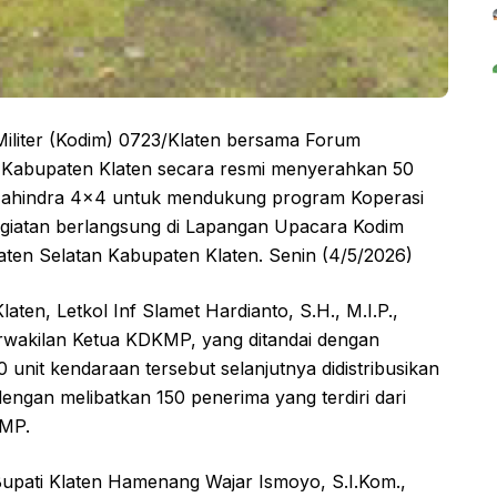
iter (Kodim) 0723/Klaten bersama Forum
 Kabupaten Klaten secara resmi menyerahkan 50
p Mahindra 4×4 untuk mendukung program Koperasi
giatan berlangsung di Lapangan Upacara Kodim
ten Selatan Kabupaten Klaten. Senin (4/5/2026)
ten, Letkol Inf Slamet Hardianto, S.H., M.I.P.,
rwakilan Ketua KDKMP, yang ditandai dengan
nit kendaraan tersebut selanjutnya didistribusikan
dengan melibatkan 150 penerima yang terdiri dari
KMP.
 Bupati Klaten Hamenang Wajar Ismoyo, S.I.Kom.,