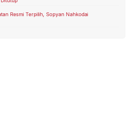
Ditutup
an Resmi Terpilih, Sopyan Nahkodai