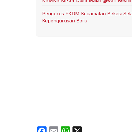
KBMKB Ke-34 Desa Malangjiwan Resmi 
Pengurus FKDM Kecamatan Bekasi Selat
Kepengurusan Baru
F
E
W
X