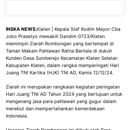
b
s
r
o
A
a
o
p
m
INSKA NEWS
,Klaten | Kepala Staf Kodim Mayor Cba
k
p
Joko Prasetyo mewakili Dandim 0723/Klaten
memimpin Ziarah Rombongan yang bertempat di
Taman Makam Pahlawan Ratna Bantala di dukuh
Kunden Desa Sumberejo Kecamatan Klaten Selatan
Kabupaten Klaten, dalam rangka memperingati Hari
Juang TNI Kartika (HJK) TNI AD, Kamis 12/12/24.
Ziarah ini merupakan rangkaian kegiatan peringatan
Hari Juang TNI AD Tahun 2024 yang bertujuan untuk
mengenang jasa para pahlawan yang gugur dalam
merebut dan mempertahankan kemerdekaan
Indonesia.