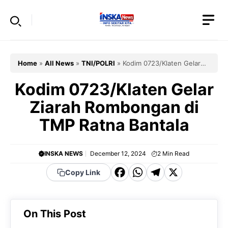
Skip
to
content
Home
»
All News
»
TNI/POLRI
»
Kodim 0723/Klaten Gelar
Ziarah Rombongan di TMP Ratna Bantala
Kodim 0723/Klaten Gelar
Ziarah Rombongan di
TMP Ratna Bantala
INSKA NEWS
December 12, 2024
2
Min Read
F
W
T
X
Copy Link
a
h
el
c
a
e
On This Post
e
t
g