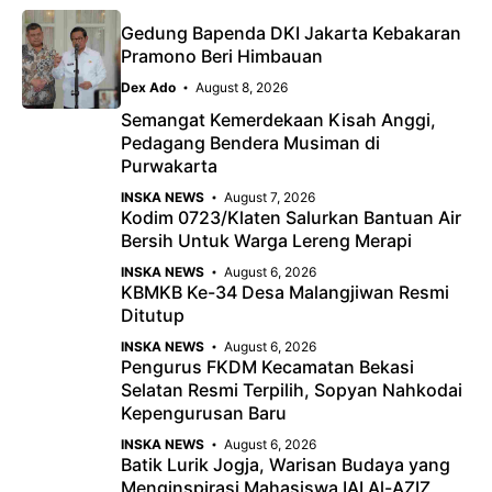
b
s
r
o
A
a
Gedung Bapenda DKI Jakarta Kebakaran
Pramono Beri Himbauan
o
p
m
Dex Ado
August 8, 2026
k
p
Semangat Kemerdekaan Kisah Anggi,
Pedagang Bendera Musiman di
Purwakarta
INSKA NEWS
August 7, 2026
Kodim 0723/Klaten Salurkan Bantuan Air
Bersih Untuk Warga Lereng Merapi
INSKA NEWS
August 6, 2026
KBMKB Ke-34 Desa Malangjiwan Resmi
Ditutup
INSKA NEWS
August 6, 2026
Pengurus FKDM Kecamatan Bekasi
Selatan Resmi Terpilih, Sopyan Nahkodai
Kepengurusan Baru
INSKA NEWS
August 6, 2026
Batik Lurik Jogja, Warisan Budaya yang
Menginspirasi Mahasiswa IAI Al-AZIZ