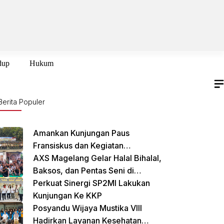
dup
Hukum
Berita Populer
Amankan Kunjungan Paus
Fransiskus dan Kegiatan
International Sustainability Forum
AXS Magelang Gelar Halal Bihalal,
(ISF) 2024 TNI-Polri Gelar Apel
Baksos, dan Pentas Seni di
Pasukan Gabungan
Cikarang Selatan
Perkuat Sinergi SP2MI Lakukan
Kunjungan Ke KKP
Posyandu Wijaya Mustika VIII
Hadirkan Layanan Kesehatan