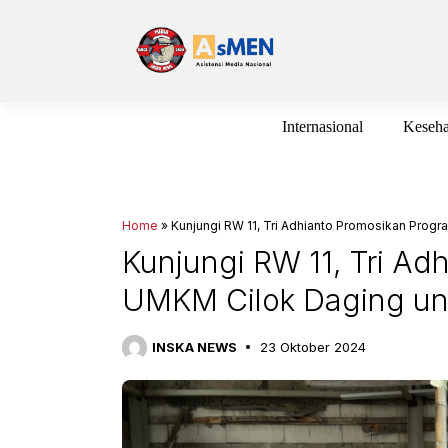
Langsung
ke
isi
Internasional
Keseha
Home
»
Kunjungi RW 11, Tri Adhianto Promosikan Prog
Kunjungi RW 11, Tri A
UMKM Cilok Daging un
INSKA NEWS
23 Oktober 2024