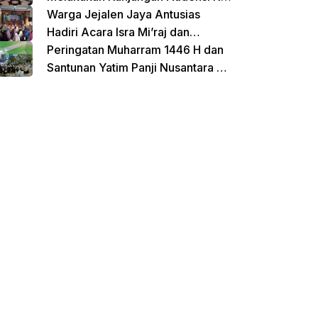
Untirta Serang Banten
Warga Jejalen Jaya Antusias
Hadiri Acara Isra Mi’raj dan
Penutupan Pengajian Sebelum
Peringatan Muharram 1446 H dan
Ramadhan
Santunan Yatim Panji Nusantara di
Hadiri Oleh sejumlah Tokoh
donasi sekarang
Masyarakat Depok