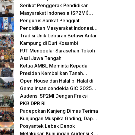
Terpadu untuk Balita dan Lansia
Serikat Penggerak Pendidikan
Masyarakat Indonesia (SP2MI)
Mendukung Sekolah Rakyat yang
Pengurus Sarikat Penggiat
Digagas oleh Kemensos
Pendidikan Masyarakat Indonesia
(SP2MI) Bersama Nusadaya
Tradisi Unik Lebaran Betawi Antar
Akademik Kunjungi Kementerian
Kampung di Duri Kosambi
BP2MI
PJT Menggelar Sarasehan Tokoh
Asal Jawa Tengah
Ketua AMBL Meminta Kepada
Presiden Kembalikan Tanah
Register Kepada Suku Lampung
Open House dan Halal bi Halal di
Gema insan cendekia GIC 2025
Dimeriahkan Jalan Sehat dan
Audensi SP2MI Dengan Fraksi
Bazar Kreatif
PKB DPR RI
Padepokan Kanjeng Dimas Terima
Kunjungan Muspika Gading, Dapat
Apresiasi atas Kontribusi Sosial
Posyantek Lebak Denok
dan Keagamaan
Melakukan Kunjungan Audensi Ke