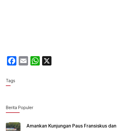
F
E
W
X
a
m
h
c
ail
at
Tags
e
s
b
A
o
p
Berita Populer
o
p
k
Amankan Kunjungan Paus Fransiskus dan