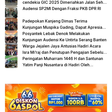
cendekia GIC 2025 Dimeriahkan Jalan Sehat
dan Bazar Kreatif
Audensi SP2MI Dengan Fraksi PKB DPR RI
Padepokan Kanjeng Dimas Terima
Kunjungan Muspika Gading, Dapat Apresiasi
atas Kontribusi Sosial dan Keagamaan
Posyantek Lebak Denok Melakukan
Kunjungan Audensi Ke Untirta Serang Banten
Warga Jejalen Jaya Antusias Hadiri Acara
Isra Mi’raj dan Penutupan Pengajian Sebelum
Ramadhan
Peringatan Muharram 1446 H dan Santunan
Yatim Panji Nusantara di Hadiri Oleh
sejumlah Tokoh Masyarakat Depok
donasi sekarang