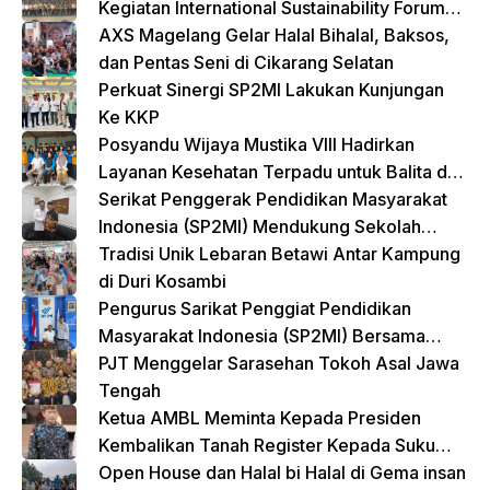
Kegiatan International Sustainability Forum
(ISF) 2024 TNI-Polri Gelar Apel Pasukan
AXS Magelang Gelar Halal Bihalal, Baksos,
Gabungan
dan Pentas Seni di Cikarang Selatan
Perkuat Sinergi SP2MI Lakukan Kunjungan
Ke KKP
Posyandu Wijaya Mustika VIII Hadirkan
Layanan Kesehatan Terpadu untuk Balita dan
Lansia
Serikat Penggerak Pendidikan Masyarakat
Indonesia (SP2MI) Mendukung Sekolah
Rakyat yang Digagas oleh Kemensos
Tradisi Unik Lebaran Betawi Antar Kampung
di Duri Kosambi
Pengurus Sarikat Penggiat Pendidikan
Masyarakat Indonesia (SP2MI) Bersama
Nusadaya Akademik Kunjungi Kementerian
PJT Menggelar Sarasehan Tokoh Asal Jawa
BP2MI
Tengah
Ketua AMBL Meminta Kepada Presiden
Kembalikan Tanah Register Kepada Suku
Lampung
Open House dan Halal bi Halal di Gema insan