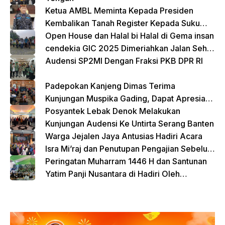
Ketua AMBL Meminta Kepada Presiden
Kembalikan Tanah Register Kepada Suku
Lampung
Open House dan Halal bi Halal di Gema insan
cendekia GIC 2025 Dimeriahkan Jalan Sehat
dan Bazar Kreatif
Audensi SP2MI Dengan Fraksi PKB DPR RI
Padepokan Kanjeng Dimas Terima
Kunjungan Muspika Gading, Dapat Apresiasi
atas Kontribusi Sosial dan Keagamaan
Posyantek Lebak Denok Melakukan
Kunjungan Audensi Ke Untirta Serang Banten
Warga Jejalen Jaya Antusias Hadiri Acara
Isra Mi’raj dan Penutupan Pengajian Sebelum
Ramadhan
Peringatan Muharram 1446 H dan Santunan
Yatim Panji Nusantara di Hadiri Oleh
sejumlah Tokoh Masyarakat Depok
donasi sekarang