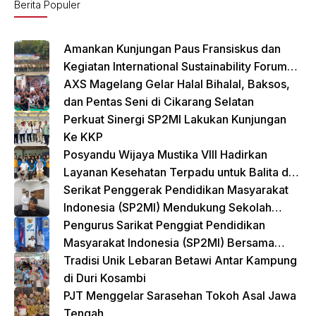
o
p
Berita Populer
o
p
k
Amankan Kunjungan Paus Fransiskus dan
Kegiatan International Sustainability Forum
(ISF) 2024 TNI-Polri Gelar Apel Pasukan
AXS Magelang Gelar Halal Bihalal, Baksos,
Gabungan
dan Pentas Seni di Cikarang Selatan
Perkuat Sinergi SP2MI Lakukan Kunjungan
Ke KKP
Posyandu Wijaya Mustika VIII Hadirkan
Layanan Kesehatan Terpadu untuk Balita dan
Lansia
Serikat Penggerak Pendidikan Masyarakat
Indonesia (SP2MI) Mendukung Sekolah
Rakyat yang Digagas oleh Kemensos
Pengurus Sarikat Penggiat Pendidikan
Masyarakat Indonesia (SP2MI) Bersama
Nusadaya Akademik Kunjungi Kementerian
Tradisi Unik Lebaran Betawi Antar Kampung
BP2MI
di Duri Kosambi
PJT Menggelar Sarasehan Tokoh Asal Jawa
Tengah