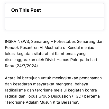
c
a
e
On This Post
e
t
g
b
s
r
o
A
a
o
p
m
INSKA NEWS, Semarang – Polrestabes Semarang dan
k
p
Pondok Pesantren Al Musthofa di Kendal menjadi
lokasi kegiatan silaturahmi Kamtibmas yang
diselenggarakan oleh Divisi Humas Polri pada hari
Rabu (24/7/2024).
Acara ini bertujuan untuk meningkatkan pemahaman
dan kesadaran masyarakat mengenai bahaya
radikalisme dan terorisme melalui kegiatan kontra
radikal dan Focus Group Discussion (FGD) bertema
“Terorisme Adalah Musuh Kita Bersama”.