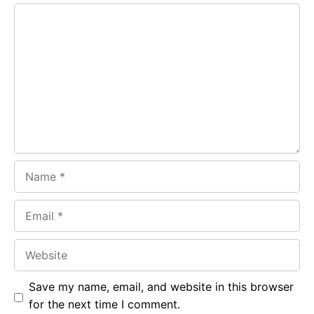
e
t
g
Comment
b
s
r
o
A
a
o
p
m
k
p
Name
Email
Website
Save my name, email, and website in this browser
for the next time I comment.