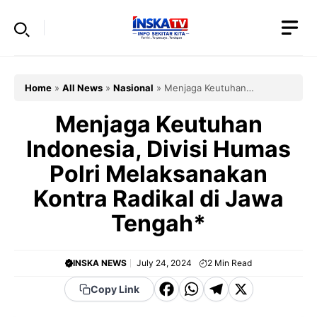
Skip
to
content
Home
»
All News
»
Nasional
»
Menjaga Keutuhan
Indonesia, Divisi Humas Polri Melaksanakan Kontra Radikal di
Jawa Tengah*
Menjaga Keutuhan
Indonesia, Divisi Humas
Polri Melaksanakan
Kontra Radikal di Jawa
Tengah*
INSKA NEWS
July 24, 2024
2
Min Read
F
W
T
X
Copy Link
a
h
el