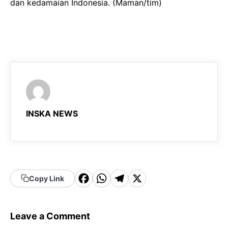
dan kedamaian Indonesia. (Maman/tim)
INSKA NEWS
F
W
T
X
Copy Link
a
h
el
c
a
e
Leave a Comment