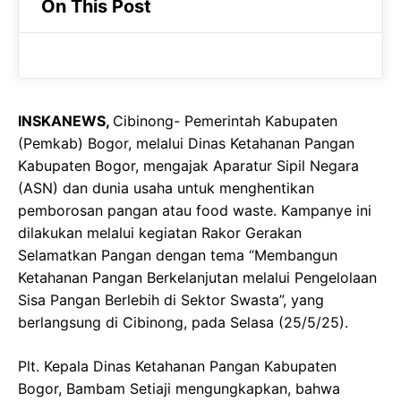
On This Post
e
t
g
b
s
r
o
A
a
o
p
m
INSKANEWS,
Cibinong- Pemerintah Kabupaten
k
p
(Pemkab) Bogor, melalui Dinas Ketahanan Pangan
Kabupaten Bogor, mengajak Aparatur Sipil Negara
(ASN) dan dunia usaha untuk menghentikan
pemborosan pangan atau food waste. Kampanye ini
dilakukan melalui kegiatan Rakor Gerakan
Selamatkan Pangan dengan tema “Membangun
Ketahanan Pangan Berkelanjutan melalui Pengelolaan
Sisa Pangan Berlebih di Sektor Swasta”, yang
berlangsung di Cibinong, pada Selasa (25/5/25).
Plt. Kepala Dinas Ketahanan Pangan Kabupaten
Bogor, Bambam Setiaji mengungkapkan, bahwa