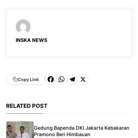
INSKA NEWS
F
W
T
X
Copy Link
a
h
el
c
a
e
RELATED POST
e
t
g
b
s
r
o
A
a
Gedung Bapenda DKI Jakarta Kebakaran
Pramono Beri Himbauan