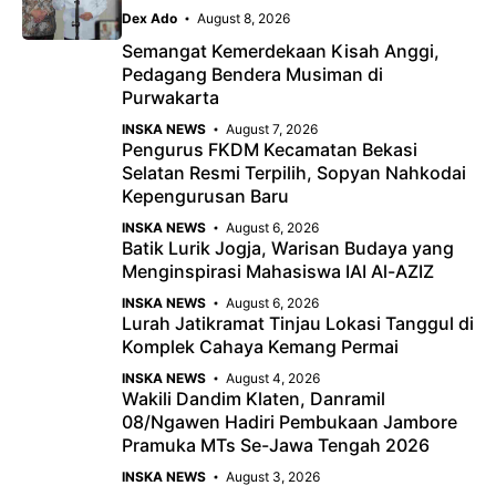
o
p
m
Dex Ado
August 8, 2026
k
p
Semangat Kemerdekaan Kisah Anggi,
Pedagang Bendera Musiman di
Purwakarta
INSKA NEWS
August 7, 2026
Pengurus FKDM Kecamatan Bekasi
Selatan Resmi Terpilih, Sopyan Nahkodai
Kepengurusan Baru
INSKA NEWS
August 6, 2026
Batik Lurik Jogja, Warisan Budaya yang
Menginspirasi Mahasiswa IAI Al-AZIZ
INSKA NEWS
August 6, 2026
Lurah Jatikramat Tinjau Lokasi Tanggul di
Komplek Cahaya Kemang Permai
INSKA NEWS
August 4, 2026
Wakili Dandim Klaten, Danramil
08/Ngawen Hadiri Pembukaan Jambore
Pramuka MTs Se-Jawa Tengah 2026
INSKA NEWS
August 3, 2026