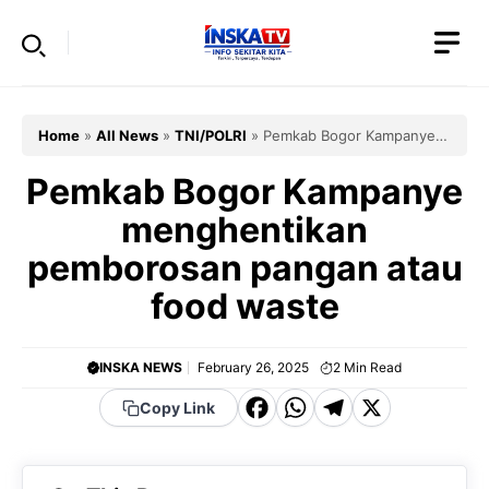
Skip
to
content
Home
»
All News
»
TNI/POLRI
»
Pemkab Bogor Kampanye
menghentikan pemborosan pangan atau food waste
Pemkab Bogor Kampanye
menghentikan
pemborosan pangan atau
food waste
INSKA NEWS
February 26, 2025
2
Min Read
F
W
T
X
Copy Link
a
h
el
c
a
e