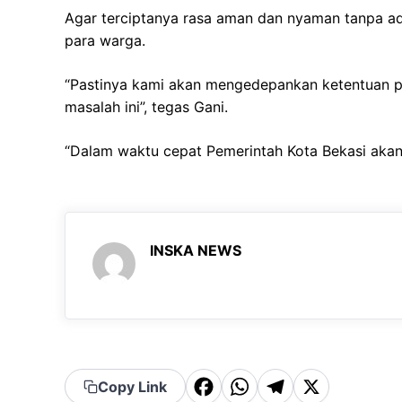
Agar terciptanya rasa aman dan nyaman tanpa ada
para warga.
“Pastinya kami akan mengedepankan ketentuan 
masalah ini”, tegas Gani.
“Dalam waktu cepat Pemerintah Kota Bekasi akan 
INSKA NEWS
F
W
T
X
Copy Link