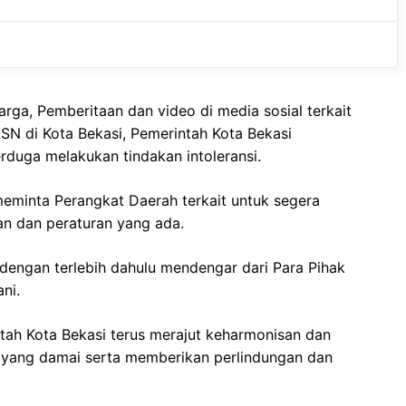
e
t
g
b
s
r
o
A
a
o
p
m
ga, Pemberitaan dan video di media sosial terkait
k
p
ASN di Kota Bekasi, Pemerintah Kota Bekasi
duga melakukan tindakan intoleransi.
meminta Perangkat Daerah terkait untuk segera
n dan peraturan yang ada.
dengan terlebih dahulu mendengar dari Para Pihak
ni.
tah Kota Bekasi terus merajut keharmonisan dan
yang damai serta memberikan perlindungan dan