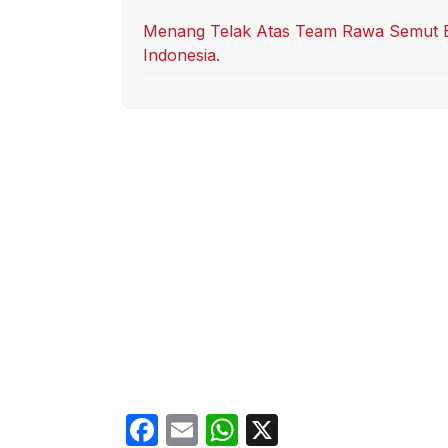
Menang Telak Atas Team Rawa Semut Be
Indonesia.
F
E
W
X