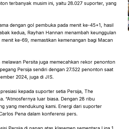
on terbanyak musim ini, yaitu 28.027 suporter, yang
tama dengan gol pembuka pada menit ke-45+1, hasil
Di babak kedua, Rayhan Hannan menambah keunggulan
ada menit ke-69, memastikan kemenangan bagi Macan
ija melawan Persita juga memecahkan rekor penonton
pegang Persija sendiri dengan 27.522 penonton saat
mber 2024, juga di JIS.
presiasi kepada suporter setia Persija, The
a. “Atmosfernya luar biasa. Dengan 28 ribu
ang yang mendukung kami. Energi dari suporter
 Carlos Pena dalam konferensi pers.
i Persija di papan atas klasemen sementara Liga 1