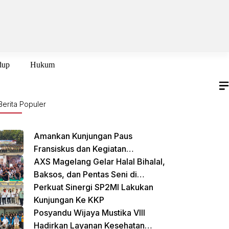
dup
Hukum
Berita Populer
Amankan Kunjungan Paus
Fransiskus dan Kegiatan
International Sustainability Forum
AXS Magelang Gelar Halal Bihalal,
(ISF) 2024 TNI-Polri Gelar Apel
Baksos, dan Pentas Seni di
Pasukan Gabungan
Cikarang Selatan
Perkuat Sinergi SP2MI Lakukan
Kunjungan Ke KKP
Posyandu Wijaya Mustika VIII
Hadirkan Layanan Kesehatan