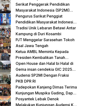
Terpadu untuk Balita dan Lansia
Serikat Penggerak Pendidikan
Masyarakat Indonesia (SP2MI)
Mendukung Sekolah Rakyat yang
Pengurus Sarikat Penggiat
Digagas oleh Kemensos
Pendidikan Masyarakat Indonesia
(SP2MI) Bersama Nusadaya
Tradisi Unik Lebaran Betawi Antar
Akademik Kunjungi Kementerian
Kampung di Duri Kosambi
BP2MI
PJT Menggelar Sarasehan Tokoh
Asal Jawa Tengah
Ketua AMBL Meminta Kepada
Presiden Kembalikan Tanah
Register Kepada Suku Lampung
Open House dan Halal bi Halal di
Gema insan cendekia GIC 2025
Dimeriahkan Jalan Sehat dan
Audensi SP2MI Dengan Fraksi
Bazar Kreatif
PKB DPR RI
Padepokan Kanjeng Dimas Terima
Kunjungan Muspika Gading, Dapat
Apresiasi atas Kontribusi Sosial
Posyantek Lebak Denok
dan Keagamaan
Melakukan Kunjungan Audensi Ke