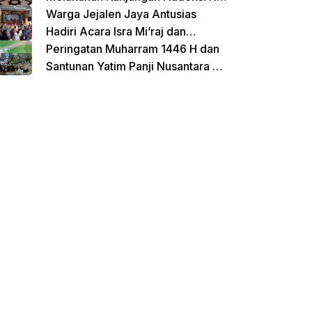
Untirta Serang Banten
Warga Jejalen Jaya Antusias
Hadiri Acara Isra Mi’raj dan
Penutupan Pengajian Sebelum
Peringatan Muharram 1446 H dan
Ramadhan
Santunan Yatim Panji Nusantara di
Hadiri Oleh sejumlah Tokoh
donasi sekarang
Masyarakat Depok