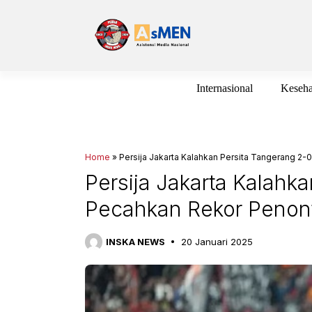
Langsung
ke
isi
Internasional
Keseha
Home
»
Persija Jakarta Kalahkan Persita Tangerang 2-0
Persija Jakarta Kalahk
Pecahkan Rekor Penonto
INSKA NEWS
20 Januari 2025