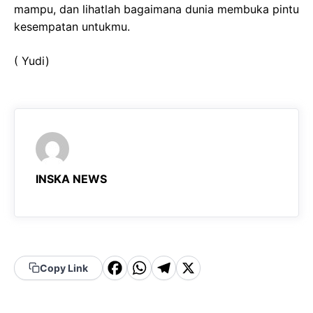
mampu, dan lihatlah bagaimana dunia membuka pintu
kesempatan untukmu.
( Yudi)
INSKA NEWS
F
W
T
X
Copy Link
a
h
el