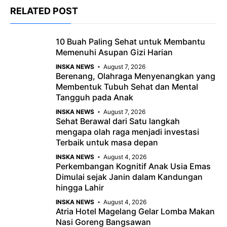
c
a
e
RELATED POST
e
t
g
b
s
r
10 Buah Paling Sehat untuk Membantu
o
A
a
Memenuhi Asupan Gizi Harian
o
p
m
INSKA NEWS
August 7, 2026
Berenang, Olahraga Menyenangkan yang
k
p
Membentuk Tubuh Sehat dan Mental
Tangguh pada Anak
INSKA NEWS
August 7, 2026
Sehat Berawal dari Satu langkah
mengapa olah raga menjadi investasi
Terbaik untuk masa depan
INSKA NEWS
August 4, 2026
Perkembangan Kognitif Anak Usia Emas
Dimulai sejak Janin dalam Kandungan
hingga Lahir
INSKA NEWS
August 4, 2026
Atria Hotel Magelang Gelar Lomba Makan
Nasi Goreng Bangsawan