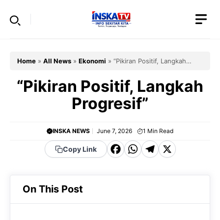
Skip
to
content
Home
»
All News
»
Ekonomi
»
“Pikiran Positif, Langkah
Progresif”
“Pikiran Positif, Langkah
Progresif”
INSKA NEWS
June 7, 2026
1
Min Read
F
W
T
X
Copy Link
a
h
el
c
a
e
On This Post
e
t
g
b
s
r