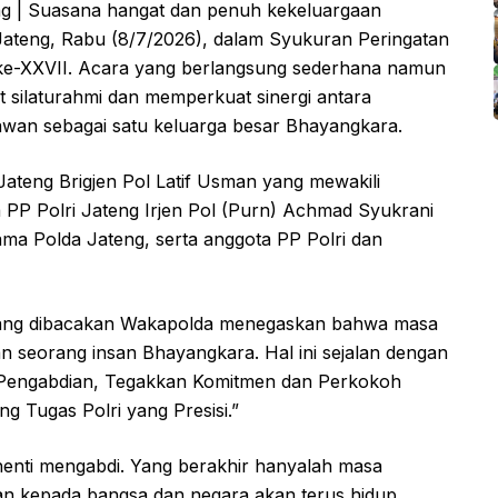
 | Suasana hangat dan penuh kekeluargaan
ateng, Rabu (8/7/2026), dalam Syukuran Peringatan
ke-XXVII. Acara yang berlangsung sederhana namun
silaturahmi dan memperkuat sinergi antara
rawan sebagai satu keluarga besar Bhayangkara.
 Jateng Brigjen Pol Latif Usman yang mewakili
a PP Polri Jateng Irjen Pol (Purn) Achmad Syukrani
ama Polda Jateng, serta anggota PP Polri dan
 yang dibacakan Wakapolda menegaskan bahwa masa
n seorang insan Bhayangkara. Hal ini sejalan dengan
r Pengabdian, Tegakkan Komitmen dan Perkokoh
g Tugas Polri yang Presisi.”
henti mengabdi. Yang berakhir hanyalah masa
n kepada bangsa dan negara akan terus hidup