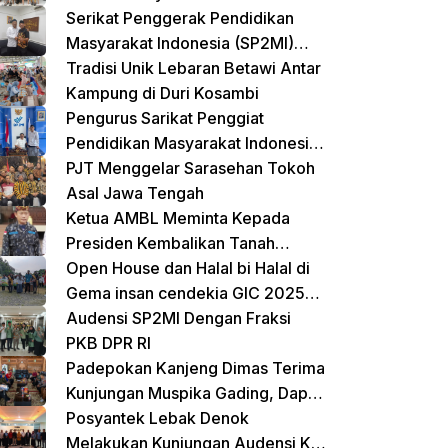
Terpadu untuk Balita dan Lansia
Serikat Penggerak Pendidikan
Masyarakat Indonesia (SP2MI)
Mendukung Sekolah Rakyat yang
Tradisi Unik Lebaran Betawi Antar
Digagas oleh Kemensos
Kampung di Duri Kosambi
Pengurus Sarikat Penggiat
Pendidikan Masyarakat Indonesia
(SP2MI) Bersama Nusadaya
PJT Menggelar Sarasehan Tokoh
Akademik Kunjungi Kementerian
Asal Jawa Tengah
BP2MI
Ketua AMBL Meminta Kepada
Presiden Kembalikan Tanah
Register Kepada Suku Lampung
Open House dan Halal bi Halal di
Gema insan cendekia GIC 2025
Dimeriahkan Jalan Sehat dan
Audensi SP2MI Dengan Fraksi
Bazar Kreatif
PKB DPR RI
Padepokan Kanjeng Dimas Terima
Kunjungan Muspika Gading, Dapat
Apresiasi atas Kontribusi Sosial
Posyantek Lebak Denok
dan Keagamaan
Melakukan Kunjungan Audensi Ke