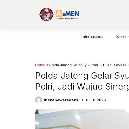
Langsung
ke
isi
Internasional
Keseha
Home
»
Polda Jateng Gelar Syukuran HUT ke-XXVII PP Po
Polda Jateng Gelar Sy
Polri, Jadi Wujud Siner
inskanewsredaksi
8 Juli 2026