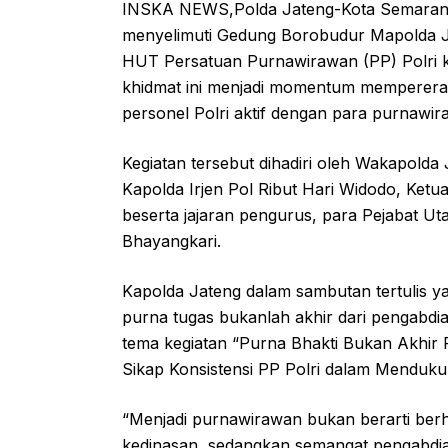
INSKA NEWS,Polda Jateng-Kota Semarang
menyelimuti Gedung Borobudur Mapolda J
HUT Persatuan Purnawirawan (PP) Polri 
khidmat ini menjadi momentum mempererat 
personel Polri aktif dengan para purnawi
Kegiatan tersebut dihadiri oleh Wakapolda
Kapolda Irjen Pol Ribut Hari Widodo, Ketu
beserta jajaran pengurus, para Pejabat Ut
Bhayangkari.
Kapolda Jateng dalam sambutan tertulis
purna tugas bukanlah akhir dari pengabdia
tema kegiatan “Purna Bhakti Bukan Akhi
Sikap Konsistensi PP Polri dalam Mendukun
“Menjadi purnawirawan bukan berarti ber
kedinasan, sedangkan semangat pengabdia