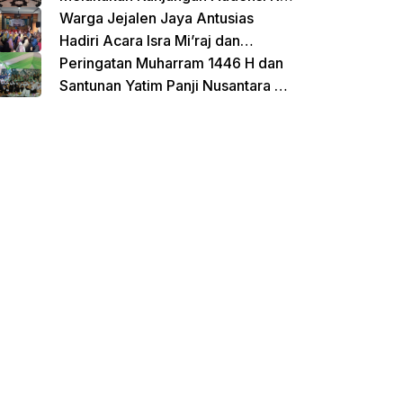
Untirta Serang Banten
Warga Jejalen Jaya Antusias
Hadiri Acara Isra Mi’raj dan
Penutupan Pengajian Sebelum
Peringatan Muharram 1446 H dan
Ramadhan
Santunan Yatim Panji Nusantara di
Hadiri Oleh sejumlah Tokoh
donasi sekarang
Masyarakat Depok