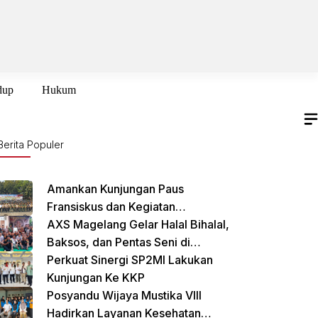
dup
Hukum
Berita Populer
Amankan Kunjungan Paus
Fransiskus dan Kegiatan
International Sustainability Forum
AXS Magelang Gelar Halal Bihalal,
(ISF) 2024 TNI-Polri Gelar Apel
Baksos, dan Pentas Seni di
Pasukan Gabungan
Cikarang Selatan
Perkuat Sinergi SP2MI Lakukan
Kunjungan Ke KKP
Posyandu Wijaya Mustika VIII
Hadirkan Layanan Kesehatan