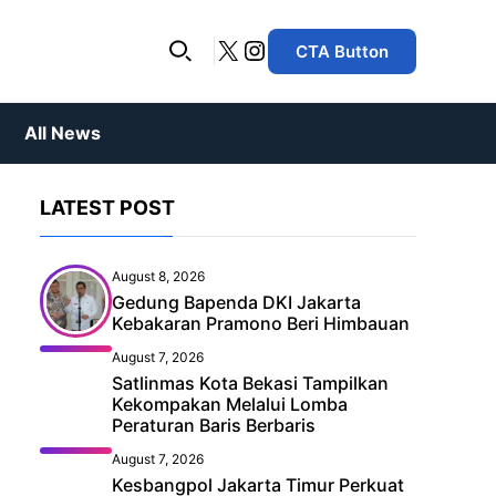
X
Instagram
CTA Button
All News
LATEST POST
lus eu
lam
ound the
Major League Soccer
Startlingly Good Dinner
ss?
Cras laoreet dolor ut tortor
August 8, 2026
NBA
tempor, sed elementum nibh
tortor
Gedung Bapenda DKI Jakarta
ornare Nullam imperdiet.
tum
Kebakaran Pramono Beri Himbauan
Major League Baseball
iring
August 7, 2026
Roland Garros
 the week
Plaything – How Black
Satlinmas Kota Bekasi Tampilkan
den
Kekompakan Melalui Lomba
Mirror took
Rugby
Peraturan Baris Berbaris
tortor
Cras laoreet dolor ut tortor
ret of
um nibh
tempor, sed elementum nibh
August 7, 2026
iet.
ornare Nullam imperdiet.
Kesbangpol Jakarta Timur Perkuat