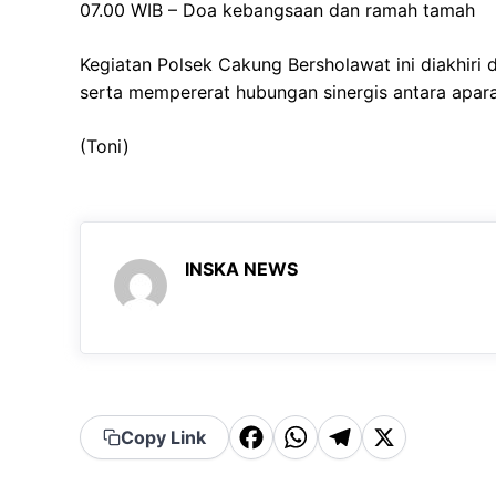
07.00 WIB – Doa kebangsaan dan ramah tamah
Kegiatan Polsek Cakung Bersholawat ini diakhi
serta mempererat hubungan sinergis antara apara
(Toni)
INSKA NEWS
F
W
T
X
Copy Link
a
h
el