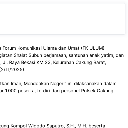
c
a
e
e
t
g
b
s
r
o
A
a
o
p
m
 Forum Komunikasi Ulama dan Umat (FK-ULUM)
k
p
iatan Shalat Subuh berjamaah, santunan anak yatim, dan
Jl. Raya Bekasi KM 23, Kelurahan Cakung Barat,
2/11/2025).
tkan Iman, Mendoakan Negeri” ini dilaksanakan dalam
ar 1.000 peserta, terdiri dari personel Polsek Cakung,
kung Kompol Widodo Saputro, S.H., M.H. beserta