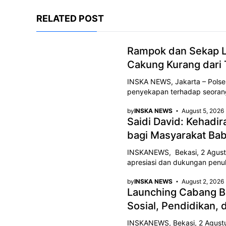
c
a
e
e
t
g
RELATED POST
b
s
r
o
Rampok dan Sekap La
A
a
Cakung Kurang dari 
o
p
m
k
INSKA NEWS, Jakarta – Polse
p
penyekapan terhadap seorang 
by
INSKA NEWS
August 5, 2026
Saidi David: Kehadi
bagi Masyarakat Ba
INSKANEWS, Bekasi, 2 Agustu
apresiasi dan dukungan penu
by
INSKA NEWS
August 2, 2026
Launching Cabang B
Sosial, Pendidikan,
INSKANEWS, Bekasi, 2 Agustu