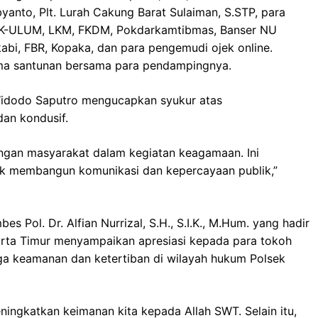
yanto, Plt. Lurah Cakung Barat Sulaiman, S.STP, para
 FK-ULUM, LKM, FKDM, Pokdarkamtibmas, Banser NU
abi, FBR, Kopaka, dan para pengemudi ojek online.
ima santunan bersama para pendampingnya.
idodo Saputro mengucapkan syukur atas
dan kondusif.
engan masyarakat dalam kegiatan keagamaan. Ini
uk membangun komunikasi dan kepercayaan publik,”
 Pol. Dr. Alfian Nurrizal, S.H., S.I.K., M.Hum. yang hadir
arta Timur menyampaikan apresiasi kepada para tokoh
a keamanan dan ketertiban di wilayah hukum Polsek
ngkatkan keimanan kita kepada Allah SWT. Selain itu,