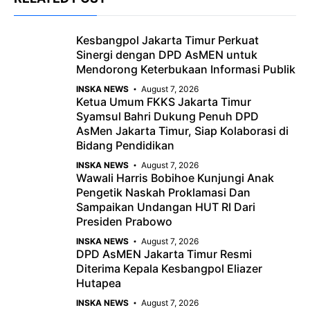
e
t
g
b
s
r
Kesbangpol Jakarta Timur Perkuat
o
A
a
Sinergi dengan DPD AsMEN untuk
o
p
m
Mendorong Keterbukaan Informasi Publik
k
p
INSKA NEWS
August 7, 2026
Ketua Umum FKKS Jakarta Timur
Syamsul Bahri Dukung Penuh DPD
AsMen Jakarta Timur, Siap Kolaborasi di
Bidang Pendidikan
INSKA NEWS
August 7, 2026
Wawali Harris Bobihoe Kunjungi Anak
Pengetik Naskah Proklamasi Dan
Sampaikan Undangan HUT RI Dari
Presiden Prabowo
INSKA NEWS
August 7, 2026
DPD AsMEN Jakarta Timur Resmi
Diterima Kepala Kesbangpol Eliazer
Hutapea
INSKA NEWS
August 7, 2026