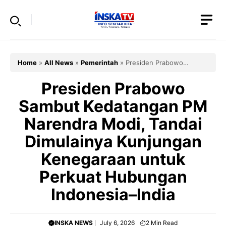
Skip
to
content
Home
»
All News
»
Pemerintah
»
Presiden Prabowo
Sambut Kedatangan PM Narendra Modi, Tandai Dimulainya
Kunjungan Kenegaraan untuk Perkuat Hubungan Indonesia–
Presiden Prabowo
India
Sambut Kedatangan PM
Narendra Modi, Tandai
Dimulainya Kunjungan
Kenegaraan untuk
Perkuat Hubungan
Indonesia–India
INSKA NEWS
July 6, 2026
2
Min Read