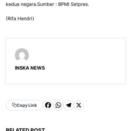
kedua negara.Sumber : BPMI Setpres.
(Rifa Hendri)
INSKA NEWS
F
W
T
X
Copy Link
a
h
el
c
a
e
RELATED POST