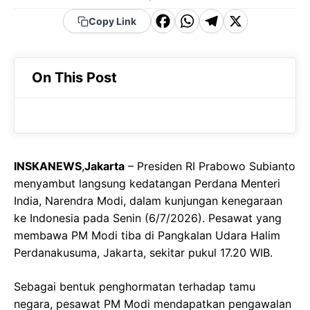
F
W
T
X
Copy Link
a
h
el
c
a
e
On This Post
e
t
g
b
s
r
o
A
a
o
p
m
INSKANEWS
,
Jakarta
– Presiden RI Prabowo Subianto
k
p
menyambut langsung kedatangan Perdana Menteri
India, Narendra Modi, dalam kunjungan kenegaraan
ke Indonesia pada Senin (6/7/2026). Pesawat yang
membawa PM Modi tiba di Pangkalan Udara Halim
Perdanakusuma, Jakarta, sekitar pukul 17.20 WIB.
Sebagai bentuk penghormatan terhadap tamu
negara, pesawat PM Modi mendapatkan pengawalan