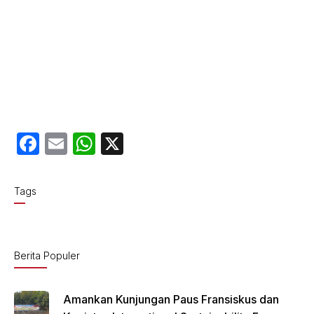
F
E
W
X
a
m
h
c
ail
at
Tags
e
s
b
A
o
p
Berita Populer
o
p
k
Amankan Kunjungan Paus Fransiskus dan