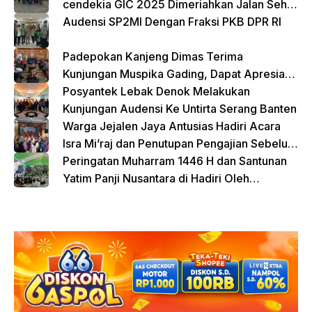
cendekia GIC 2025 Dimeriahkan Jalan Sehat
dan Bazar Kreatif
Audensi SP2MI Dengan Fraksi PKB DPR RI
Padepokan Kanjeng Dimas Terima
Kunjungan Muspika Gading, Dapat Apresiasi
atas Kontribusi Sosial dan Keagamaan
Posyantek Lebak Denok Melakukan
Kunjungan Audensi Ke Untirta Serang Banten
Warga Jejalen Jaya Antusias Hadiri Acara
Isra Mi’raj dan Penutupan Pengajian Sebelum
Ramadhan
Peringatan Muharram 1446 H dan Santunan
Yatim Panji Nusantara di Hadiri Oleh
sejumlah Tokoh Masyarakat Depok
donasi sekarang