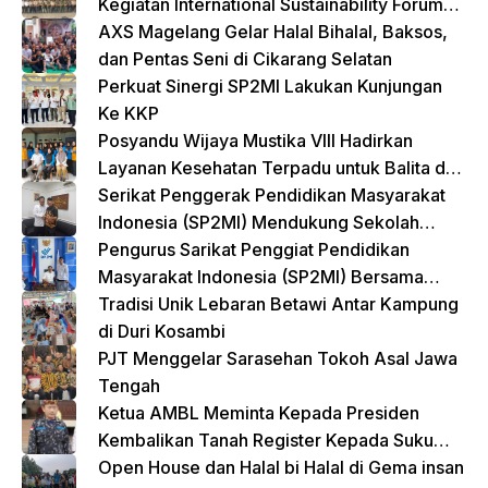
Kegiatan International Sustainability Forum
(ISF) 2024 TNI-Polri Gelar Apel Pasukan
AXS Magelang Gelar Halal Bihalal, Baksos,
Gabungan
dan Pentas Seni di Cikarang Selatan
Perkuat Sinergi SP2MI Lakukan Kunjungan
Ke KKP
Posyandu Wijaya Mustika VIII Hadirkan
Layanan Kesehatan Terpadu untuk Balita dan
Lansia
Serikat Penggerak Pendidikan Masyarakat
Indonesia (SP2MI) Mendukung Sekolah
Rakyat yang Digagas oleh Kemensos
Pengurus Sarikat Penggiat Pendidikan
Masyarakat Indonesia (SP2MI) Bersama
Nusadaya Akademik Kunjungi Kementerian
Tradisi Unik Lebaran Betawi Antar Kampung
BP2MI
di Duri Kosambi
PJT Menggelar Sarasehan Tokoh Asal Jawa
Tengah
Ketua AMBL Meminta Kepada Presiden
Kembalikan Tanah Register Kepada Suku
Lampung
Open House dan Halal bi Halal di Gema insan