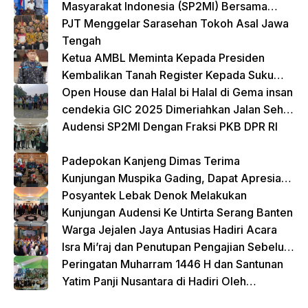
Masyarakat Indonesia (SP2MI) Bersama
Nusadaya Akademik Kunjungi Kementerian
PJT Menggelar Sarasehan Tokoh Asal Jawa
BP2MI
Tengah
Ketua AMBL Meminta Kepada Presiden
Kembalikan Tanah Register Kepada Suku
Lampung
Open House dan Halal bi Halal di Gema insan
cendekia GIC 2025 Dimeriahkan Jalan Sehat
dan Bazar Kreatif
Audensi SP2MI Dengan Fraksi PKB DPR RI
Padepokan Kanjeng Dimas Terima
Kunjungan Muspika Gading, Dapat Apresiasi
atas Kontribusi Sosial dan Keagamaan
Posyantek Lebak Denok Melakukan
Kunjungan Audensi Ke Untirta Serang Banten
Warga Jejalen Jaya Antusias Hadiri Acara
Isra Mi’raj dan Penutupan Pengajian Sebelum
Ramadhan
Peringatan Muharram 1446 H dan Santunan
Yatim Panji Nusantara di Hadiri Oleh
sejumlah Tokoh Masyarakat Depok
donasi sekarang