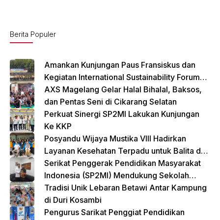
e
s
b
A
o
p
Berita Populer
o
p
k
Amankan Kunjungan Paus Fransiskus dan
Kegiatan International Sustainability Forum
(ISF) 2024 TNI-Polri Gelar Apel Pasukan
AXS Magelang Gelar Halal Bihalal, Baksos,
Gabungan
dan Pentas Seni di Cikarang Selatan
Perkuat Sinergi SP2MI Lakukan Kunjungan
Ke KKP
Posyandu Wijaya Mustika VIII Hadirkan
Layanan Kesehatan Terpadu untuk Balita dan
Lansia
Serikat Penggerak Pendidikan Masyarakat
Indonesia (SP2MI) Mendukung Sekolah
Rakyat yang Digagas oleh Kemensos
Tradisi Unik Lebaran Betawi Antar Kampung
di Duri Kosambi
Pengurus Sarikat Penggiat Pendidikan