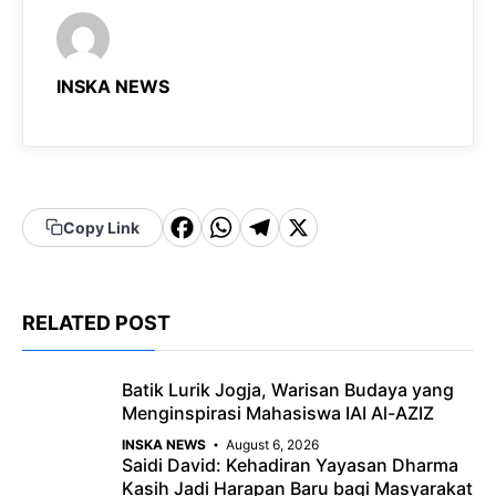
INSKA NEWS
F
W
T
X
Copy Link
a
h
el
c
a
e
RELATED POST
e
t
g
b
s
r
Batik Lurik Jogja, Warisan Budaya yang
o
A
a
Menginspirasi Mahasiswa IAI Al-AZIZ
o
p
m
INSKA NEWS
August 6, 2026
Saidi David: Kehadiran Yayasan Dharma
k
p
Kasih Jadi Harapan Baru bagi Masyarakat