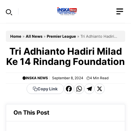
Skip
to
content
Home
»
All News
»
Premier League
»
Tri Adhianto Hadiri
Milad Ke 14 Rindang Foundation
Tri Adhianto Hadiri Milad
Ke 14 Rindang Foundation
INSKA NEWS
September 8, 2024
4
Min Read
F
W
T
X
Copy Link
a
h
el
c
a
e
On This Post
e
t
g
b
s
r