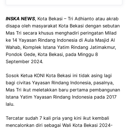
o
A
a
o
p
m
INSKA NEWS
, Kota Bekasi – Tri Adhianto atau akrab
k
p
disapa oleh masyarakat Kota Bekasi dengan sebutan
Mas Tri secara khusus menghadiri peringatan Milad
ke 14 Yayasan Rindang Indonesia di Aula Masjid Al
Wahab, Komplek Istana Yatim Rindang Jatimakmur,
Pondok Gede, Kota Bekasi, pada Minggu 8
September 2024.
Sosok Ketua KONI Kota Bekasi ini tidak asing lagi
bagi civitas Yayasan Rindang Indonesia, pasalnya,
Mas Tri ikut meletakkan baru pertama pembangunan
Istana Yatim Yayasan Rindang Indonesia pada 2017
lalu.
Tercatar sudah 7 kali pria yang kini ikut kembali
mencalonkan diri sebagai Wali Kota Bekasi 2024-