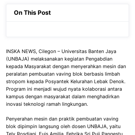
c
a
e
On This Post
e
t
g
b
s
r
o
A
a
o
p
m
INSKA NEWS, Cilegon – Universitas Banten Jaya
k
p
(UNBAJA) melaksanakan kegiatan Pengabdian
kepada Masyarakat dengan menyerahkan mesin dan
peralatan pembuatan vaving blok berbasis limbah
stropom kepada Posyantek Kelurahan Lebak Denok.
Program ini menjadi wujud nyata kolaborasi antara
kampus dengan masyarakat dalam menghadirkan
inovasi teknologi ramah lingkungan.
Penyerahan mesin dan praktik pembuatan vaving
blok dipimpin langsung oleh dosen UNBAJA, yaitu
Tely Rosdiani, Euis Amilia, Febrika Sri Puji Pangestu .