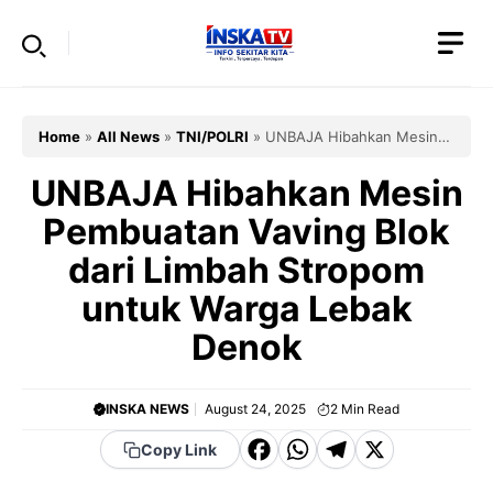
Skip
to
content
Home
»
All News
»
TNI/POLRI
»
UNBAJA Hibahkan Mesin
Pembuatan Vaving Blok dari Limbah Stropom untuk Warga
Lebak Denok
UNBAJA Hibahkan Mesin
Pembuatan Vaving Blok
dari Limbah Stropom
untuk Warga Lebak
Denok
INSKA NEWS
August 24, 2025
2
Min Read
F
W
T
X
Copy Link
a
h
el