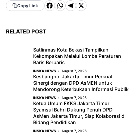
F
W
T
X
Copy Link
a
h
el
c
a
e
RELATED POST
e
t
g
b
s
r
Satlinmas Kota Bekasi Tampilkan
o
A
a
Kekompakan Melalui Lomba Peraturan
o
p
m
Baris Berbaris
k
p
INSKA NEWS
August 7, 2026
Kesbangpol Jakarta Timur Perkuat
Sinergi dengan DPD AsMEN untuk
Mendorong Keterbukaan Informasi Publik
INSKA NEWS
August 7, 2026
Ketua Umum FKKS Jakarta Timur
Syamsul Bahri Dukung Penuh DPD
AsMen Jakarta Timur, Siap Kolaborasi di
Bidang Pendidikan
INSKA NEWS
August 7, 2026