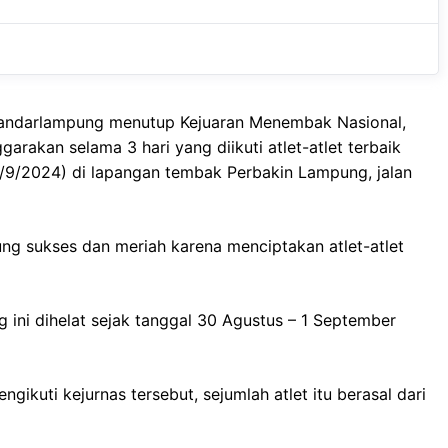
e
t
g
b
s
r
o
A
a
o
p
m
Bandarlampung menutup Kejuaran Menembak Nasional,
k
p
arakan selama 3 hari yang diikuti atlet-atlet terbaik
(1/9/2024) di lapangan tembak Perbakin Lampung, jalan
ng sukses dan meriah karena menciptakan atlet-atlet
 ini dihelat sejak tanggal 30 Agustus – 1 September
gikuti kejurnas tersebut, sejumlah atlet itu berasal dari