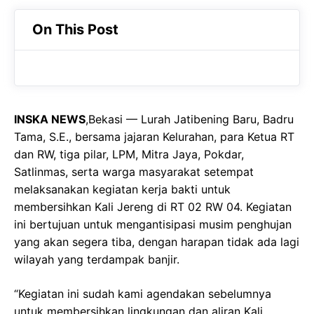
c
a
e
On This Post
e
t
g
b
s
r
o
A
a
o
p
m
INSKA NEWS
,Bekasi — Lurah Jatibening Baru, Badru
k
p
Tama, S.E., bersama jajaran Kelurahan, para Ketua RT
dan RW, tiga pilar, LPM, Mitra Jaya, Pokdar,
Satlinmas, serta warga masyarakat setempat
melaksanakan kegiatan kerja bakti untuk
membersihkan Kali Jereng di RT 02 RW 04. Kegiatan
ini bertujuan untuk mengantisipasi musim penghujan
yang akan segera tiba, dengan harapan tidak ada lagi
wilayah yang terdampak banjir.
“Kegiatan ini sudah kami agendakan sebelumnya
untuk membersihkan lingkungan dan aliran Kali