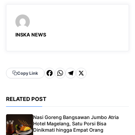
INSKA NEWS
F
W
T
X
Copy Link
a
h
el
c
a
e
RELATED POST
e
t
g
b
s
r
Nasi Goreng Bangsawan Jumbo Atria
o
A
a
Hotel Magelang, Satu Porsi Bisa
o
p
m
Dinikmati hingga Empat Orang