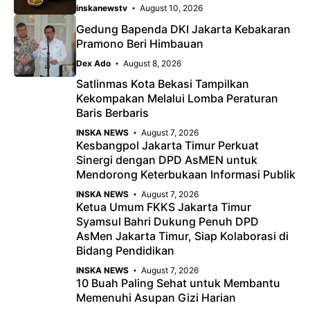
k
p
inskanewstv
August 10, 2026
Gedung Bapenda DKI Jakarta Kebakaran
Pramono Beri Himbauan
Dex Ado
August 8, 2026
Satlinmas Kota Bekasi Tampilkan
Kekompakan Melalui Lomba Peraturan
Baris Berbaris
INSKA NEWS
August 7, 2026
Kesbangpol Jakarta Timur Perkuat
Sinergi dengan DPD AsMEN untuk
Mendorong Keterbukaan Informasi Publik
INSKA NEWS
August 7, 2026
Ketua Umum FKKS Jakarta Timur
Syamsul Bahri Dukung Penuh DPD
AsMen Jakarta Timur, Siap Kolaborasi di
Bidang Pendidikan
INSKA NEWS
August 7, 2026
10 Buah Paling Sehat untuk Membantu
Memenuhi Asupan Gizi Harian