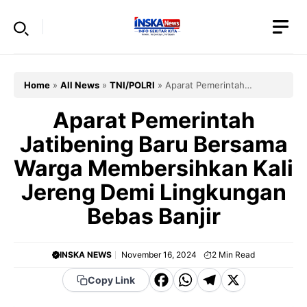
Skip
to
content
Home
»
All News
»
TNI/POLRI
»
Aparat Pemerintah
Jatibening Baru Bersama Warga Membersihkan Kali Jereng
Demi Lingkungan Bebas Banjir
Aparat Pemerintah
Jatibening Baru Bersama
Warga Membersihkan Kali
Jereng Demi Lingkungan
Bebas Banjir
INSKA NEWS
November 16, 2024
2
Min Read
F
W
T
X
Copy Link
a
h
el