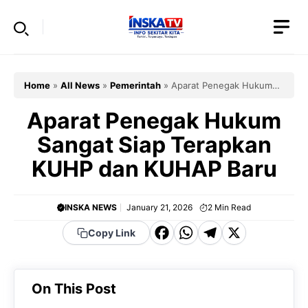
Skip
to
content
Home
»
All News
»
Pemerintah
»
Aparat Penegak Hukum
Sangat Siap Terapkan KUHP dan KUHAP Baru
Aparat Penegak Hukum
Sangat Siap Terapkan
KUHP dan KUHAP Baru
INSKA NEWS
January 21, 2026
2
Min Read
F
W
T
X
Copy Link
a
h
el
c
a
e
On This Post
e
t
g