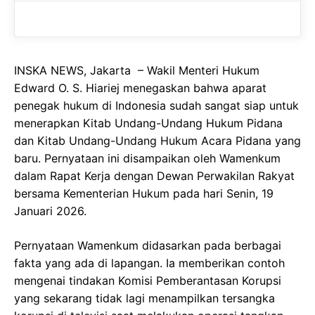
b
s
r
o
A
a
o
p
m
INSKA NEWS, Jakarta – Wakil Menteri Hukum
k
p
Edward O. S. Hiariej menegaskan bahwa aparat
penegak hukum di Indonesia sudah sangat siap untuk
menerapkan Kitab Undang-Undang Hukum Pidana
dan Kitab Undang-Undang Hukum Acara Pidana yang
baru. Pernyataan ini disampaikan oleh Wamenkum
dalam Rapat Kerja dengan Dewan Perwakilan Rakyat
bersama Kementerian Hukum pada hari Senin, 19
Januari 2026.
Pernyataan Wamenkum didasarkan pada berbagai
fakta yang ada di lapangan. Ia memberikan contoh
mengenai tindakan Komisi Pemberantasan Korupsi
yang sekarang tidak lagi menampilkan tersangka