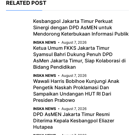
RELATED POST
e
t
g
b
s
r
Kesbangpol Jakarta Timur Perkuat
o
A
a
Sinergi dengan DPD AsMEN untuk
o
p
m
Mendorong Keterbukaan Informasi Publik
k
p
INSKA NEWS
August 7, 2026
Ketua Umum FKKS Jakarta Timur
Syamsul Bahri Dukung Penuh DPD
AsMen Jakarta Timur, Siap Kolaborasi di
Bidang Pendidikan
INSKA NEWS
August 7, 2026
Wawali Harris Bobihoe Kunjungi Anak
Pengetik Naskah Proklamasi Dan
Sampaikan Undangan HUT RI Dari
Presiden Prabowo
INSKA NEWS
August 7, 2026
DPD AsMEN Jakarta Timur Resmi
Diterima Kepala Kesbangpol Eliazer
Hutapea