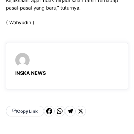
Kejaksaan, agar tidak terjadi salah tafsir terhadap
pasal-pasal yang baru,” tuturnya.
( Wahyudin )
INSKA NEWS
F
W
T
X
Copy Link
a
h
el
c
a
e