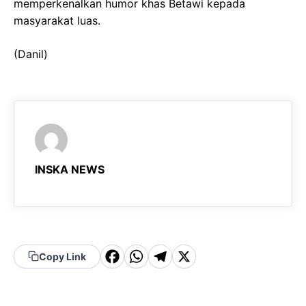
memperkenalkan humor khas Betawi kepada
masyarakat luas.
(Danil)
INSKA NEWS
F
W
T
X
Copy Link
a
h
el
c
a
e