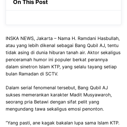
On This Post
e
t
g
b
s
r
o
A
a
o
p
m
INSKA NEWS, Jakarta – Nama H. Ramdani Hasbullah,
k
p
atau yang lebih dikenal sebagai Bang Qubil AJ, tentu
tidak asing di dunia hiburan tanah air. Aktor sekaligus
penceramah humor ini populer berkat perannya
dalam sinetron Islam KTP, yang selalu tayang setiap
bulan Ramadan di SCTV.
Dalam serial fenomenal tersebut, Bang Qubil AJ
sukses memerankan karakter Madit Musyawaroh,
seorang pria Betawi dengan sifat pelit yang
mengundang tawa sekaligus emosi penonton.
“Yang pasti, ane kagak bakalan lupa sama Islam KTP.