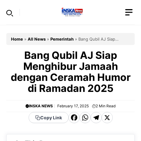
Skip
to
content
Home
»
All News
»
Pemerintah
»
Bang Qubil AJ Siap
Menghibur Jamaah dengan Ceramah Humor di Ramadan
2025
Bang Qubil AJ Siap
Menghibur Jamaah
dengan Ceramah Humor
di Ramadan 2025
INSKA NEWS
February 17, 2025
2
Min Read
F
W
T
X
Copy Link
a
h
el
c
a
e