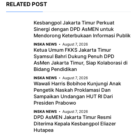
RELATED POST
e
t
g
b
s
r
Kesbangpol Jakarta Timur Perkuat
o
A
a
Sinergi dengan DPD AsMEN untuk
o
p
m
Mendorong Keterbukaan Informasi Publik
k
p
INSKA NEWS
August 7, 2026
Ketua Umum FKKS Jakarta Timur
Syamsul Bahri Dukung Penuh DPD
AsMen Jakarta Timur, Siap Kolaborasi di
Bidang Pendidikan
INSKA NEWS
August 7, 2026
Wawali Harris Bobihoe Kunjungi Anak
Pengetik Naskah Proklamasi Dan
Sampaikan Undangan HUT RI Dari
Presiden Prabowo
INSKA NEWS
August 7, 2026
DPD AsMEN Jakarta Timur Resmi
Diterima Kepala Kesbangpol Eliazer
Hutapea