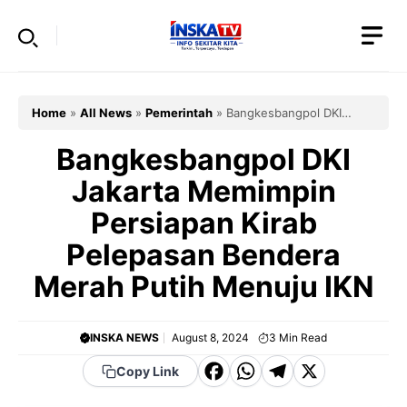
Skip
to
content
Home
»
All News
»
Pemerintah
»
Bangkesbangpol DKI
Jakarta Memimpin Persiapan Kirab Pelepasan Bendera
Merah Putih Menuju IKN
Bangkesbangpol DKI
Jakarta Memimpin
Persiapan Kirab
Pelepasan Bendera
Merah Putih Menuju IKN
INSKA NEWS
August 8, 2024
3
Min Read
F
W
T
X
Copy Link
a
h
el