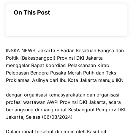
c
a
e
On This Post
e
t
g
b
s
r
o
A
a
o
p
m
INSKA NEWS, Jakarta – Badan Kesatuan Bangsa dan
k
p
Poltik (Bakesbangpol) Provinsi DKI Jakarta
menggelar Rapat koordiasi Pelaksanaan Kirab
Pelepasan Bendera Pusaka Merah Putih dan Teks
Proklamasi Aslinya dari Ibu Kota Jakarta menuju IKN
dengan organisasi kemasyarakatan dan organisasi
profesi wartawan AWPI Provinsi DKI Jakarta, acara
berlangsung di ruang rapat Kesbangpol Pemprov DKI
Jakarta, Selasa (06/08/2024)
Dalam rapat tersebut dipimpin oleh Kasubdit